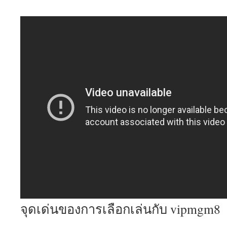
จุดเด่นของการเลือกเล่นกับ vipmgm8