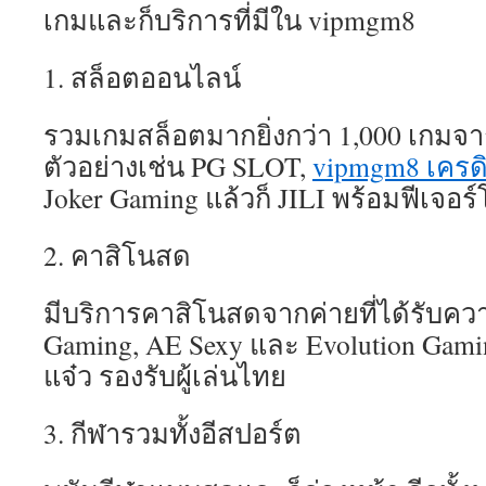
เกมและก็บริการที่มีใน vipmgm8
1. สล็อตออนไลน์
รวมเกมสล็อตมากยิ่งกว่า 1,000 เกมจา
ตัวอย่างเช่น PG SLOT,
vipmgm8 เครด
Joker Gaming แล้วก็ JILI พร้อมฟีเจอร์
2. คาสิโนสด
มีบริการคาสิโนสดจากค่ายที่ได้รับคว
Gaming, AE Sexy และ Evolution Gam
แจ๋ว รองรับผู้เล่นไทย
3. กีฬารวมทั้งอีสปอร์ต