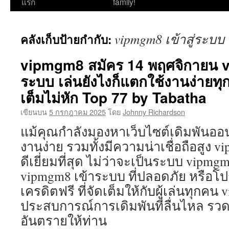
ไป
แรก
family!
ยัง
vipmgm8 เข้าสู่ระบบ
คลังเก็บป้ายกำกับ:
เนื้อหา
vipmgm8 สมัคร 14 พฤศจิกายน vi
ระบบ เล่นยังไงก็แตกใช้งานง่ายทุ
เต็มไม่หัก Top 77 by Tabatha
เขียนบน
5 กรกฎาคม 2025
โดย
Johnny Richardson
แม้คุณกำลังมองหาเว็บไซต์เดิมพันออน
งานง่าย รวมทั้งมีความน่าเชื่อถือสูง 
ดีเยี่ยมที่สุด ไม่ว่าจะเป็นระบบ vipmgm
vipmgm8 เข้าระบบ ที่ปลอดภัย หรือโ
เครดิตฟรี ที่จัดเต็มให้กับผู้เล่นทุก
ประสบการณ์การเดิมพันที่ลื่นไหล รวดเ
อันตรายให้ท่าน