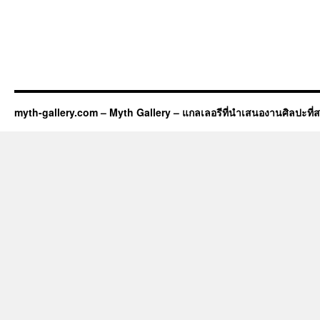
myth-gallery.com – Myth Gallery – แกลเลอรีที่นำเสนองานศิลปะที่ส