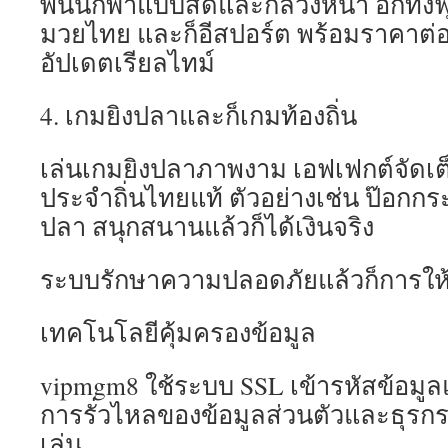
พนันกีฬาแบบสดและก็ล่วงหน้า อีกทั้
มวยไทย และก็อีสปอร์ต พร้อมราคาต่อรอ
อัปเดตเรียลไทม์
4. เกมยิงปลาและก็เกมท้องถิ่น
เล่นเกมยิงปลาภาพงาม เอฟเฟกต์จัดเต็
ประจำถิ่นไทยแท้ ตัวอย่างเช่น ป๊อกกร
ปลา สนุกสนานแล้วก็ได้เงินจริง
ระบบรักษาความปลอดภัยแล้วก็การให้
เทคโนโลยีคุ้มครองข้อมูล
vipmgm8 ใช้ระบบ SSL เข้ารหัสข้อมูลแ
การรั่วไหลของข้อมูลส่วนตัวและธุรกร
เล่น