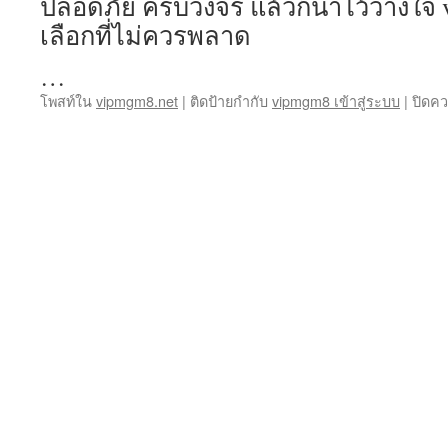
ปลอดภัย ครบวงจร แล้วก็น่าไว้วางใจ
เลือกที่ไม่ควรพลาด
…
โพสท์ใน
vipmgm8.net
|
ติดป้ายกำกับ
vipmgm8 เข้าสู่ระบบ
|
ปิดคว