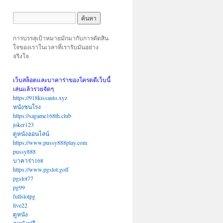
การบรรลุเป้าหมายมักมากับการตัดสิน
ใจของเราในเวลาที่เรารับมันอย่าง
จริงใจ
เว็บสล็อตและบาคาร่าของโครตดีเว็บนี้
เล่นแล้วรวยจัดๆ
https://918kissauto.xyz
หนังชนโรง
https://sagame168th.club
joker123
ดูหนังออนไลน์
https://www.pussy888play.com
pussy888
บาคาร่า168
https://www.pgslot.golf
pgslot77
pg99
fullslotpg
live22
ดูหนัง