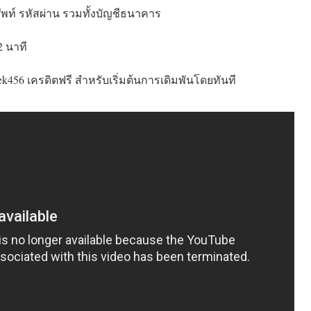
ัพท์ รหัสผ่าน รวมทั้งบัญชีธนาคาร
2 นาที
บ ek456 เครดิตฟรี สำหรับเริ่มต้นการเดิมพันโดยทันที