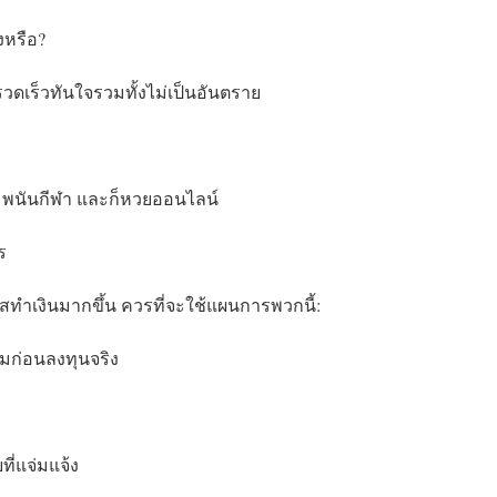
งหรือ?
รวดเร็วทันใจรวมทั้งไม่เป็นอันตราย
า พนันกีฬา และก็หวยออนไลน์
ร
าสทำเงินมากขึ้น ควรที่จะใช้แผนการพวกนี้:
กมก่อนลงทุนจริง
ที่แจ่มแจ้ง