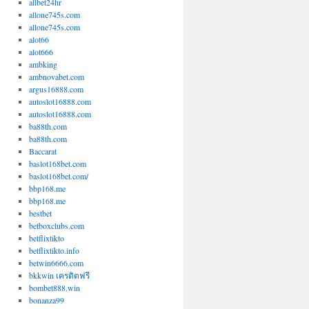
allbet24hr
allone745s.com
allone745s.com
alot66
alot666
ambking
ambnovabet.com
argus16888.com
autoslot16888.com
autoslot16888.com
ba88th.com
ba88th.com
Baccarat
baslot168bet.com
baslot168bet.com/
bbp168.me
bbp168.me
bestbet
betboxclubs.com
betflixtikto
betflixtikto.info
betwin6666.com
bkkwin เครดิตฟรี
bombet888.win
bonanza99