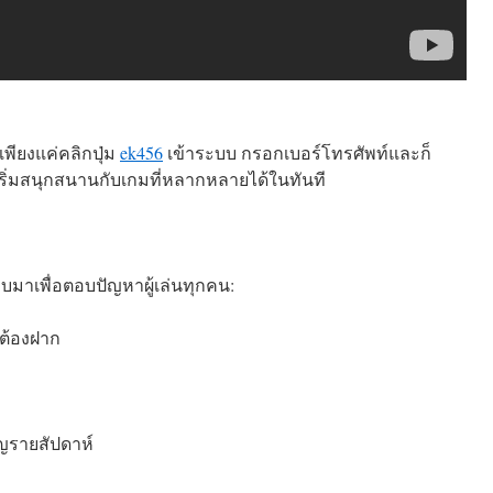
เพียงแค่คลิกปุ่ม
ek456
เข้าระบบ กรอกเบอร์โทรศัพท์และก็
ะเริ่มสนุกสนานกับเกมที่หลากหลายได้ในทันที
บบมาเพื่อตอบปัญหาผู้เล่นทุกคน:
่ต้องฝาก
ญรายสัปดาห์