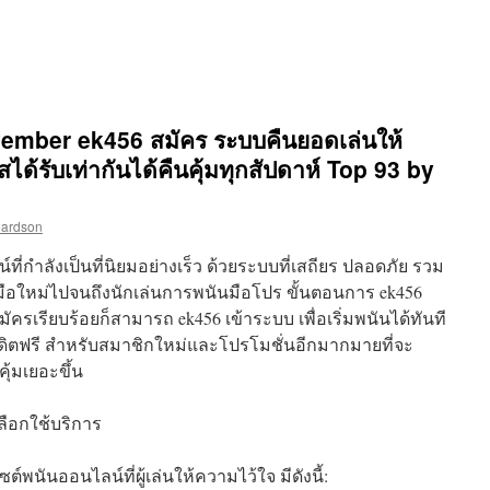
vember ek456 สมัคร ระบบคืนยอดเล่นให้
ูสได้รับเท่ากันได้คืนคุ้มทุกสัปดาห์ Top 93 by
hardson
ที่กำลังเป็นที่นิยมอย่างเร็ว ด้วยระบบที่เสถียร ปลอดภัย รวม
้งแต่มือใหม่ไปจนถึงนักเล่นการพนันมือโปร ขั้นตอนการ ek456
สมัครเรียบร้อยก็สามารถ ek456 เข้าระบบ เพื่อเริ่มพนันได้ทันที
เครดิตฟรี สำหรับสมาชิกใหม่และโปรโมชั่นอีกมากมายที่จะ
้มเยอะขึ้น
เลือกใช้บริการ
ต์พนันออนไลน์ที่ผู้เล่นให้ความไว้ใจ มีดังนี้: