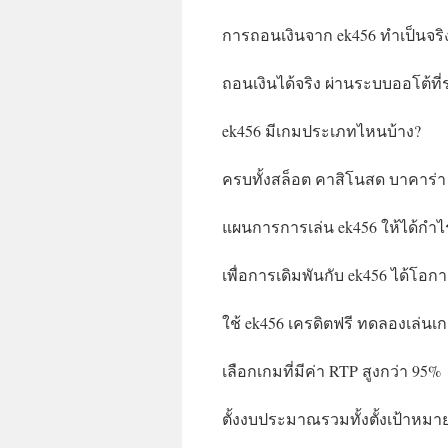
การถอนเงินจาก ek456 ทำเป็นจริ
ถอนเงินได้จริง ผ่านระบบออโต้ที่
ek456 มีเกมประเภทไหนบ้าง?
ครบทั้งสล็อต คาสิโนสด บาคาร่
แผนการการเล่น ek456 ให้ได้กำไ
เพื่อการเดิมพันกับ ek456 ได้โอก
ใช้ ek456 เครดิตฟรี ทดลองเล่นเ
เลือกเกมที่มีค่า RTP สูงกว่า 95%
ตั้งงบประมาณรวมทั้งตั้งเป้าหมาย