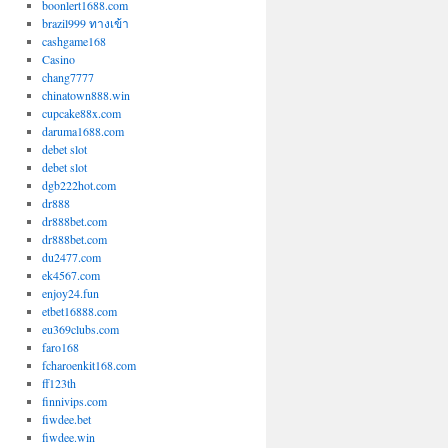
boonlert1688.com
brazil999 ทางเข้า
cashgame168
Casino
chang7777
chinatown888.win
cupcake88x.com
daruma1688.com
debet slot
debet slot
dgb222hot.com
dr888
dr888bet.com
dr888bet.com
du2477.com
ek4567.com
enjoy24.fun
etbet16888.com
eu369clubs.com
faro168
fcharoenkit168.com
ff123th
finnivips.com
fiwdee.bet
fiwdee.win