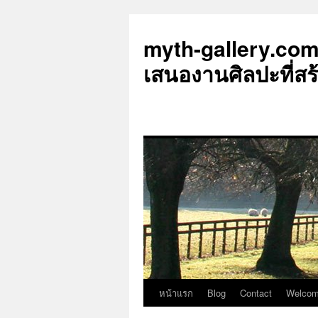
myth-gallery.com 
เสนองานศิลปะที่สร
หน้าแรก
Blog
Contact
Welcome
ข้าม