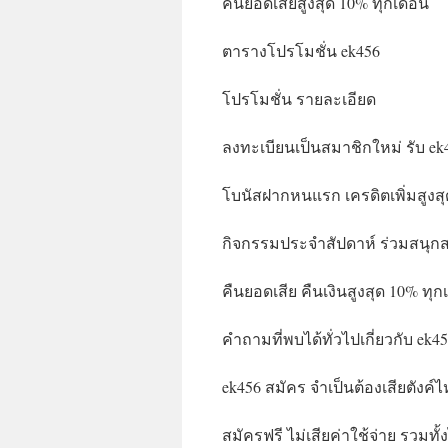
คืนยอดเสียสูงสุด 10% ทุกเดือน
ตารางโปรโมชั่น ek456
โปรโมชั่น รายละเอียด
ลงทะเบียนเป็นสมาชิกใหม่ รับ ek4
โบนัสฝากหนแรก เครดิตเพิ่มสูง
กิจกรรมประจำสัปดาห์ ร่วมสนุกส
คืนยอดเสีย คืนเงินสูงสุด 10% ทุก
คำถามที่พบได้ทั่วไปเกี่ยวกับ ek4
ek456 สมัคร จำเป็นต้องเสียตังค์
สมัครฟรี ไม่เสียค่าใช้จ่าย รวมทั้