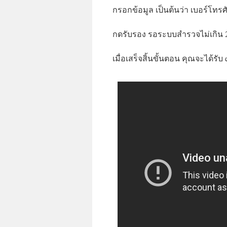
กรอกข้อมูล เป็นต้นว่า เบอร์โทรศ
กดรับรอง รอระบบสำรวจไม่เกิน 
เมื่อเสร็จสิ้นขั้นตอน คุณจะได้รั