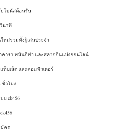
รับโบนัสต้อนรับ
วินาที
นใหม่รวมทั้งผู้เล่นประจำ
าคาร่า พนันกีฬา และสลากกินแบ่งออนไลน์
 แท็บเล็ต และคอมพิวเตอร์
ชั่วโมง
ะบบ ek456
ek456
สมัคร