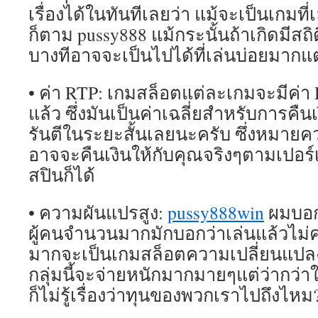
เรื่องได้ในทันทีเลยว่า แม้จะเป็นเกมท
ก็ตาม pussy888 แม้กระนั้นถ้าเกิดมีสถิติอ
บางทีอาจจะเป็นไปได้ที่เล่นบ่อยมากแต
• ค่า RTP: เกมสล็อตแต่ละเกมจะมีค่า R
แล้ว ซึ่งมันเป็นค่าเฉลี่ยสำหรับการคื
รันตีในระยะสั้นเลยนะครับ ซึ่งหมายคว
อาจจะคืนเงินให้กับคุณจริงๆตามเปอร์
สปินก็ได้
• ความผันแปรสูง:
pussy888win
ผมบอกเ
ผู้คนจำนวนมากมักบอกว่าเล่นแล้วไม
มากจะเป็นเกมสล็อตความเปลี่ยนแปลง
กลุ่มนี้จะจ่ายหนักมากมายๆแต่ว่ากว่าใ
ก็ไม่รู้เรื่องว่าทุนของพวกเราไปถึงไหม