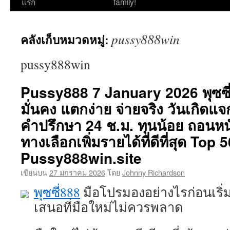
ไป
แรก
family!
ยัง
pussy888win
คลังเก็บหมวดหมู่:
เนื้อหา
pussy888win
Pussy888 7 January 2026 พุซซี
มั่นคง แตกง่าย จ่ายจริง วันเกิดแจ
คำปรึกษา 24 ช.ม. ทุนน้อย ถอนห
ทางเลือกเพิ่มรายได้ที่ดีที่สุด Top
Pussy888win.site
เขียนบน
27 มกราคม 2026
โดย
Johnny Richardson
พุซซี่888
มือโปรมองอย่างไรก่อนเริ่
เสนอที่มือใหม่ไม่ควรพลาด