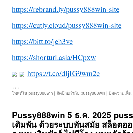
https://rebrand.ly/pussy888win-site
https://cutly.cloud/pussy888win-site
https://bitt.to/jeh3ve
https://shorturl.asia/HCpxw
https://t.co/dljIG9wm2e
…
โพสท์ใน
pussy888win
|
ติดป้ายกำกับ
pussy888win
|
ปิดความเห็น
Pussy888win 5 ธ.ค. 2025 pus
เดิมพัน ด้วยระบบทันสมัย สล็อตออ
พ
เ