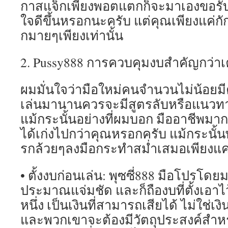
กาสแจ็กเพียงพอตแตกก็จะมาเองขอรับ ซึ
ใจดีขึ้นหรอกนะครับ แต่คุณเพียงแค่กั
กมายๆเพียงเท่านั้น
2. Pussy888 การควบคุมงบสำคัญกว่าเค
ผมมั่นใจว่ามือใหม่คนจำนวนไม่น้อยมีคว
เล่นมานานควรจะมีสูตรลับหรือแนวท
แม้กระนั้นอย่างที่ผมบอก มืออาชีพมา
ได้เก่งไปกว่าคุณหรอกครับ แม้กระนั้นพ
รกล้วยๆลงมือกระทำสม่ำเสมอเพียงแค่
• ตั้งงบก่อนเล่น: พุซซี่888 มือโปร
ประมาณแจ่มชัด และก็ถืองบที่ตั้งเอาไ
หนึ่ง เป็นเงินที่สามารถเสียได้ ไม่ใช่เงิ
และพวกเขาจะต้องมีวัตถุประสงค์สำห