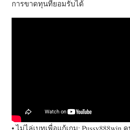
การขาดทุนที่ยอมรับได้
• ไม่ไล่เบทเพื่อแก้เกม: Pussy888win ค