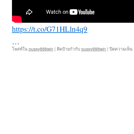
https://t.co/G71HLln4q9
…
โพสท์ใน
pussy888win
|
ติดป้ายกำกับ
pussy888win
|
ปิดความเห็น
เ