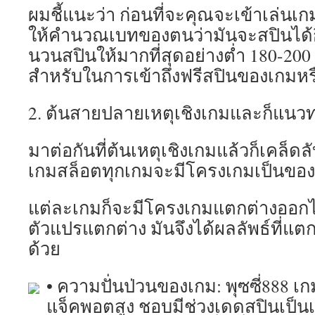
ผมชี้แนะว่า ก่อนที่จะคุณจะเข้าเล่น
ให้คำนวณเบทของตนว่ามันจะสปินได้กี่ค
นวนสปินให้มากที่สุดอย่างต่ำ 180-200 
สำหรับในการเข้าถึงฟรีสปินของเกมหร
2. ต้นสายปลายเหตุเชิงเกมและก็แนว
มาต่อกันที่ต้นเหตุเชิงเกมแล้วก็เคล็ดลั
เกมสล็อตทุกเกมจะมีโครงเกมเป็นของตั
แต่ละเกมก็จะมีโครงเกมแตกต่างออกไ
ตัวแปรแตกต่าง มันจึงได้ผลลัพธ์ที่แ
ด้วย
• ความปั่นป่วนของเกม: พุซซี่888 เก
แจ็คพอตสูง ชอบมีช่วงเดดสปินเป็นเ