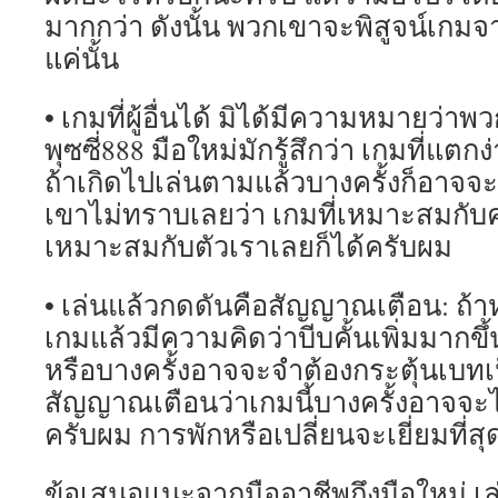
มากกว่า ดังนั้น พวกเขาจะพิสูจน์เกมจ
แค่นั้น
• เกมที่ผู้อื่นได้ มิได้มีความหมายว่า
พุซซี่888 มือใหม่มักรู้สึกว่า เกมที่แตก
ถ้าเกิดไปเล่นตามแล้วบางครั้งก็อาจจะเ
เขาไม่ทราบเลยว่า เกมที่เหมาะสมกับค
เหมาะสมกับตัวเราเลยก็ได้ครับผม
• เล่นแล้วกดดันคือสัญญาณเตือน: ถ้า
เกมแล้วมีความคิดว่าบีบคั้นเพิ่มมากขึ้
หรือบางครั้งอาจจะจำต้องกระตุ้นเบทเ
สัญญาณเตือนว่าเกมนี้บางครั้งอาจจะ
ครับผม การพักหรือเปลี่ยนจะเยี่ยมที่สุ
ข้อเสนอแนะจากมืออาชีพถึงมือใหม่ เล่