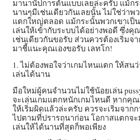
มานานัปการต้นแบบเลยล่ะครับ แม้กระนั
นานๆมีเช่นเดียวกันเลยนั้น ไม่ใช่ว่า
แตกใหญ่ตลอด แม้กระนั้นพวกเขาเป็นผ
เล่นให้เข้ากับระบบได้อย่างพอดี ซึ่ง
เช่นเดียวกันขอรับ ส่วนควรต้องเริ่ม
มาชี้แนะคุณเองขอรับ เลทโก!
1. ไม่ต้องพอใจว่าเกมไหนแตก ให้สนว
เล่นได้นาน
มือใหม่ผู้คนจำนวนไม่ใช้น้อยเล่น pussy
จะเล่นเกมแตกหนักเกมไหนดี หากคุณค
ให้เริ่มผิดแล้วล่ะครับ ควรจะเริ่มจา
ไปตามที่ปรารถนาก่อน โอกาสแตกจะม
เล่นให้ได้นานที่สุดก็พอเพียง