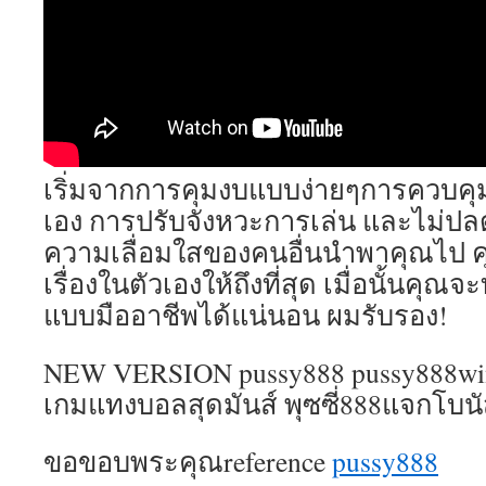
เริ่มจากการคุมงบแบบง่ายๆการควบคุ
เอง การปรับจังหวะการเล่น และไม่ปล
ความเลื่อมใสของคนอื่นนำพาคุณไป คุ
เรื่องในตัวเองให้ถึงที่สุด เมื่อนั้นคุ
แบบมืออาชีพได้แน่นอน ผมรับรอง!
NEW VERSION pussy888 pussy888win.
เกมแทงบอลสุดมันส์ พุซซี่888แจกโบนัส
ขอขอบพระคุณreference
pussy888