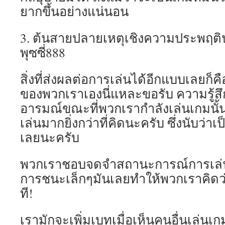
ยากขึ้นอย่างแน่นอน
3. ต้นสายปลายเหตุเชิงความประพฤติปฏิ
พุซซี่888
สิ่งที่ส่งผลต่อการเล่นได้อีกแบบเลยก็
ของพวกเราเองนี่แหละขอรับ ความรู้สึ
อารมณ์ขณะที่พวกเรากำลังเล่นเกมนั้น
เล่นมากยิ่งกว่าที่คิดนะครับ ซึ่งนับว่าเ
เลยนะครับ
พวกเราชอบจดจำสถานะการณ์การเล่นที
การชนะเล็กๆมันเลยทำให้พวกเราคิดว่า
ที!
เรามักจะเพิ่มเบทเมื่อเห็นคนอื่นเล่นเ