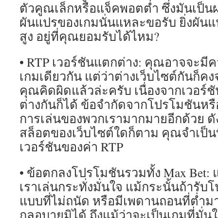
ตัวคูณเล็กหรือแจ็คพอตต่ำ ซึ่งมันเ
ผันแปรของเกมนั่นแหละขอรับ ยิ่งผันแปร
สูง อยู่ที่คุณยอมรับได้ไหม?
• RTP เวอร์ชันแตกต่าง: คุณอาจจะมีคว
เกมเดียวกัน แต่ว่าต่างเว็บไซต์กันก็คง
คุณคิดผิดแล้วล่ะครับ เนื่องจากเวอร์
ต่างกันก็ได้ ข้อจำกัดจากโปรโมชันหร
การเล่นของพวกเรามากมายอีกด้วย ดังน
สล็อตของเว็บไซต์ใดก็ตาม คุณจำเป็น
เวอร์ชันของค่า RTP
• ข้อตกลงโปรโมชันรวมทั้ง Max Bet: 
เราเล่นกระทั่งมั่นใจ แม้กระนั้นถ้ารับ
แบบที่ไม่ถนัด หรือมีเพดานถอนที่ต่
กลอุบายมิได้ ถึงแม้ว่าจะเป็นเกมที่มั่