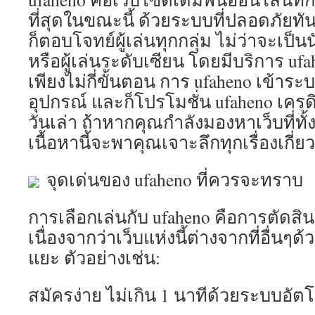
ก
ที่สุดในขณะนี้ ด้วยระบบที่ปลอดภัยทัน
ท
ก็ตอบโจทย์ผู้เล่นทุกกลุ่ม ไม่ว่าจะเป็น
ว
อ
หรือผู้เล่นระดับเซียน โดยมีบริการ ufa
เพียงไม่กี่ขั้นตอน การ ufaheno เข้าระบ
ส
อุปกรณ์ และก็โปรโมชั่น ufaheno เครด
โ
วันเล่า ถ้าหากคุณกำลังมองหาเว็บที่ทั้งย
เ
เ
เนื้อหานี้จะพาคุณเจาะลึกทุกเรื่องเกี่ย
ห
เ
จุดเด่นของ ufaheno ที่ควรจะทราบ
ไ
จ
ต
การเลือกเล่นกับ ufaheno คือการตัดสินใ
ม
เนื่องจากว่าเว็บแห่งนี้ต่างจากที่อื่น
แยะ ตัวอย่างเช่น:
T
9
สมัครง่าย ไม่เกิน 1 นาทีด้วยระบบอัตโ
b
R