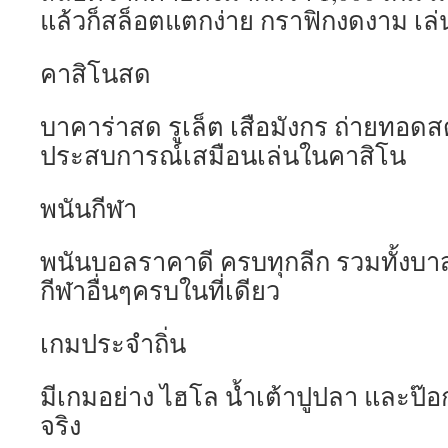
แล้วก็สล็อตแตกง่าย กราฟิกงดงาม เล
คาสิโนสด
บาคาร่าสด รูเล็ต เสือมังกร ถ่ายทอด
ประสบการณ์เสมือนเล่นในคาสิโน
พนันกีฬา
พนันบอลราคาดี ครบทุกลีก รวมทั้งบา
กีฬาอื่นๆครบในที่เดียว
เกมประจำถิ่น
มีเกมอย่าง ไฮโล น้ำเต้าปูปลา และป๊อกเ
จริง