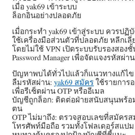
เมื่อ yak69 เข้าระบบ
ล็อกอินอย่างปลอดภัย
เมื่อกระทำ yak69 เข้าสู่ระบบ ควรปฏิบั
ใช้เครื่องมือส่วนตัวที่ปลอดภัย หลีกเ
โดยไม่ใช้ VPN เปิดระบบรับรองสองชั้น
Password Manager เพื่อจัดแจงรหัสผ่าน
ปัญหาพบได้ทั่วไปแล้วก็แนวทางแก้ไข
ลืมรหัสผ่าน:
yak69 สมัคร
ใช้รายการอ
เพื่อรีเซ็ตผ่าน OTP หรืออีเมล
บัญชีถูกล็อก: ติดต่อฝ่ายสนับสนุนพร้อ
ตน
OTP ไม่มาถึง: ตรวจสอบเลขที่สมัคร
โทรศัพท์มือถือ รวมทั้งโฟลเดอร์สแปม
หนทางคุ้มครองปกป้องบัญชีที่ชี้แนะ