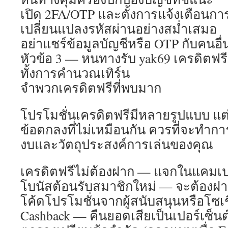
เปิด 2FA/OTP และตั้งการแจ้งเตือนการ
เปลี่ยนแปลงรหัสผ่านอย่างสม่ำเสมอ
อย่าแชร์ข้อมูลบัญชีหรือ OTP กับคนอื่
หัวข้อ 3 — หนทางรับ yak69 เครดิตฟร
ทั้งการคำนวณเทิร์น
จำพวกเครดิตฟรีที่พบมาก
โปรโมชั่นเครดิตฟรีมีหลายรูปแบบ แ
ข้อตกลงที่ไม่เหมือนกัน ควรที่จะทำกา
งบและวัตถุประสงค์การเล่นของคุณ
เครดิตฟรีไม่ต้องฝาก — แจกในแคมเ
โบนัสต้อนรับสมาชิกใหม่ — จะต้อง
โค้ดโปรโมชั่นจากผู้สนับสนุนหรือโซเช
Cashback — คืนยอดเสียเป็นเปอร์เซ็นต