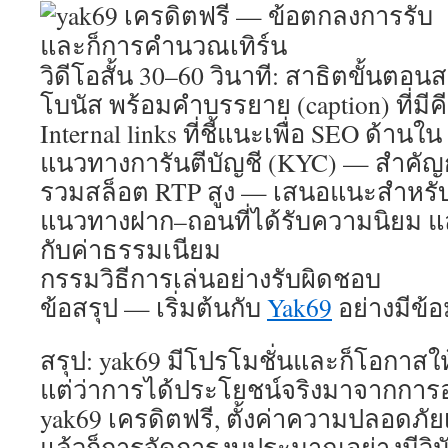
วิดีโอสั้น 30–60 วินาที: สาธิตขั้นตอ
โบนัส พร้อมคำบรรยาย (caption) ที่มีคีย
Internal links ที่ชี้แนะเพื่อ SEO ด้านใน
แนวทางการันตีบัญชี (KYC) — สำคั
รวมสล็อต RTP สูง — เสนอแนะสำหรับ
แนวทางฝาก–ถอนที่ได้รับความนิยม แ
กับค่าธรรมเนียม
กรรมวิธีการเล่นอย่างรับผิดชอบ
ข้อสรุป — เริ่มต้นกับ
Yak69
อย่างมีข้อ
สรุป: yak69 มีโปรโมชั่นและก็โอกาสให
แต่ว่าการได้ประโยชน์จริงมาจากการอ
yak69 เครดิตฟรี, ตั้งค่าความปลอดภัยเ
แล้วก็การจัดการงบประมาณอย่างมีวินัย 