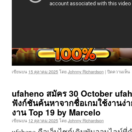
เขียนบน
15 ตุลาคม 2025
โดย
Johnny Richardson
|
ปิดความเห็น
y
เ
สู
ufaheno สมัคร 30 October ufahe
ฟังก์ชันค้นหาจากชื่อเกมใช้งานง่
1
ธ
งาน Top 19 by Marcelo
y
เ
เขียนบน
12 ตุลาคม 2025
โดย
Johnny Richardson
สู
ufaheno คือเว็บไซต์เดิมพันออนไลน์ที