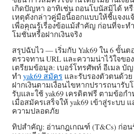
เกิดปัญหา อาทิเช่น ถอนโบนัสมิได้ หรื
เหตุดังกล่าวคู่มือนี้ออกแบบให้ชี้แจง
เพื่อคุณรู้เรื่องข้อแม้สำคัญ ก่อนที่จ
โมชั่นหรือฝากเงินจริง
สรุปฉับไว — เริ่มกับ Yak69 ใน 6 ขั้นต
ตรวจทาน URL และความน่าไว้ใจของเ
เตรียมข้อมูล: เบอร์โทรศัพท์ อีเมล บ
ทำ
yak69 สมัคร
และรับรองตัวตนด้วย
ฝากเงินตามเงื่อนไขหากปรารถนารับโ
รับและใช้ yak69 เครดิตฟรี ตามข้อก
เมื่อสมัครเสร็จให้ yak69 เข้าสู่ระบบ แ
ความปลอดภัย
ทิปสำคัญ: อ่านกฎเกณฑ์ (T&Cs) ก่อนร