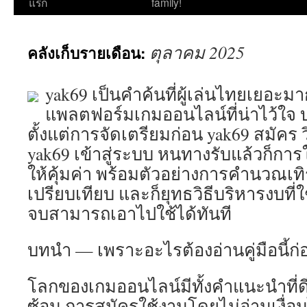
ไป
แรก
family!
ยัง
ตุลาคม 2025
คลังเก็บรายเดือน:
เนื้อหา
yak69 เป็นคำค้นที่ผู้เล่นไทยเยอะมา
แพลตฟอร์มเกมออนไลน์ที่น่าไว้ใจ
ตั้งแต่การจัดเตรียมก่อน yak69 สมัคร ว
yak69 เข้าสู่ระบบ หนทางรับแล้วก็การใ
ให้คุ้มค่า พร้อมตัวอย่างการคำนวณเทิ
เปรียบเทียบ และก็ยุทธวิธีบริหารงบที่
จบสามารถเอาไปใช้ได้ทันที
บทนำ — เพราะอะไรต้องอ่านคู่มือนี้ก่อ
โลกของเกมออนไลน์มีทั้งคำแนะนำที่ดี
ซ้อน การสมัครใช้งานโดยไม่อ่านเงื่อ