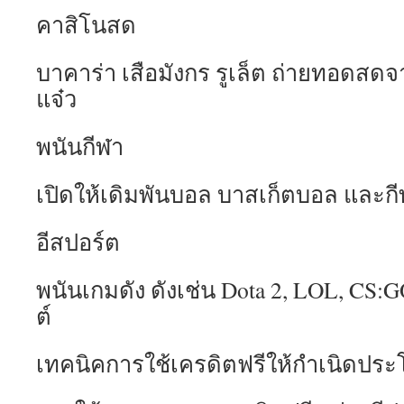
คาสิโนสด
บาคาร่า เสือมังกร รูเล็ต ถ่ายทอดสด
แจ๋ว
พนันกีฬา
เปิดให้เดิมพันบอล บาสเก็ตบอล และก
อีสปอร์ต
พนันเกมดัง ดังเช่น Dota 2, LOL, CS:
ต์
เทคนิคการใช้เครดิตฟรีให้กำเนิดประโ