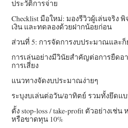
ประวัติการจ่าย
Checklist มือใหม่: มองรีวิวผู้เล่นจริง 
เงิน และทดลองด้วยฝากน้อยก่อน
ส่วนที่ 5: การจัดการงบประมาณและก็ย
การเล่นอย่างมีวินัยสำคัญต่อการยืดอา
การเสี่ยง
แนวทางจัดงบประมาณง่ายๆ
ระบุงบเล่นต่อวัน/อาทิตย์ รวมทั้งยึดแบ
ตั้ง stop-loss / take-profit ตัวอย่างเช่
หรือขาดทุน 10%