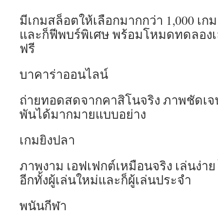
มีเกมสล็อตให้เลือกมากกว่า 1,000 เกม
และก็ฟีพบร์พิเศษ พร้อมโหมดทดลองเล
ฟรี
บาคาร่าออนไลน์
ถ่ายทอดสดจากคาสิโนจริง ภาพชัดเจนร
พันได้มากมายแบบอย่าง
เกมยิงปลา
ภาพงาม เอฟเฟกต์เหมือนจริง เล่นง่าย 
อีกทั้งผู้เล่นใหม่และก็ผู้เล่นประจำ
พนันกีฬา