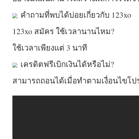
คำถามที่พบได้บ่อยเกี่ยวกับ 123xo
123xo สมัคร ใช้เวลานานไหม?
ใช้เวลาเพียงแต่ 3 นาที
เครดิตฟรีเบิกเงินได้หรือไม่?
สามารถถอนได้เมื่อทำตามเงื่อนไขโปร