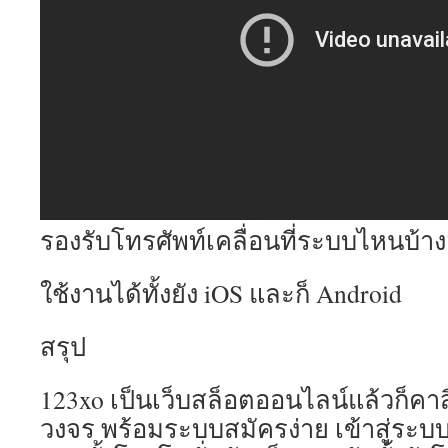
รองรับโทรศัพท์เคลื่อนที่ระบบไหนบ้าง
ใช้งานได้ทั้งยัง iOS และก็ Android
สรุป
123xo เป็นเว็บสล็อตออนไลน์แล้วก็คา
วงจร พร้อมระบบสมัครง่าย เข้าสู่ระ