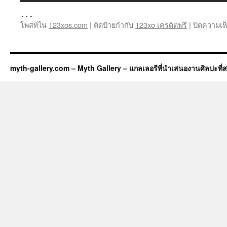
…
โพสท์ใน
123xos.com
|
ติดป้ายกำกับ
123xo เครดิตฟรี
|
ปิดความเห
myth-gallery.com – Myth Gallery – แกลเลอรีที่นำเสนองานศิลปะที่ส