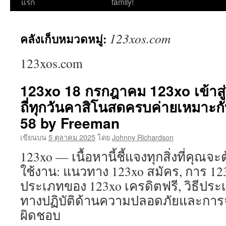
ไป
แรก
family!
ยัง
123xos.com
คลังเก็บหมวดหมู่:
เนื้อหา
123xos.com
123xo 18 กรกฎาคม 123xo เข้าสู
ถี่ทุกวันคาสิโนสดครบค่ายเหมาะกับท
58 by Freeman
เขียนบน
5 ตุลาคม 2025
โดย
Johnny Richardson
123xo — เนื้อหานี้ชี้แจงทุกสิ่งที่คุณจ
ใช้งาน: แนวทาง 123xo สมัคร, การ 12
ประเภทของ 123xo เครดิตฟรี, วิธีประ
ทางปฏิบัติด้านความปลอดภัยและการจัด
ผิดชอบ