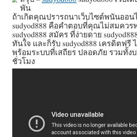
พัน
ถ้าเกิดคุณปรารถนาเว็บไซต์พนันออนไลน์
sudyod888 คือคำตอบที่คุณไม่สมควรพล
sudyod888 สมัคร ที่ง่ายดาย sudyod888
ทันใจ และก็รับ sudyod888 เครดิตฟรี 
พร้อมระบบที่เสถียร ปลอดภัย รวมทั้ง
ชั่วโมง