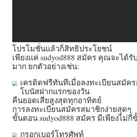
โปรโมชั่นแล้วก็สิทธิประโยชน์
เพียงแค่ sudyod888 สมัคร คุณจะได้ร
มาก ยกตัวอย่างเช่น:
เครดิตฟรีทันทีเมื่อลงทะเบียนสมัค
โบนัสฝากแรกของวัน
คืนยอดเสียสูงสุดทุกอาทิตย์
การลงทะเบียนสมัครสมาชิกง่ายสุดๆ
ขั้นตอน sudyod888 สมัคร มีเพียงไม่กี่ข
กรอกเบอร์โทรศัพท์