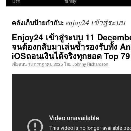
ไป
แรก
family!
ยัง
enjoy24 เข้าสู่ระบบ
คลังเก็บป้ายกำกับ:
เนื้อหา
Enjoy24 เข้าสู่ระบบ 11 Decemb
จนต้องกลับมาเล่นซ้ำรองรับทั้ง A
iOSถอนเงินได้จริงทุกยอด Top 7
เขียนบน
13 กรกฎาคม 2025
โดย
Johnny Richardson