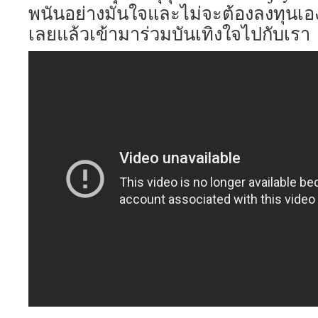
พนันอย่างมั่นใจและไม่จะต้องลงทุนเอ
เลยแล้วเข้ามาร่วมบันเทิงใจไปกับเรา