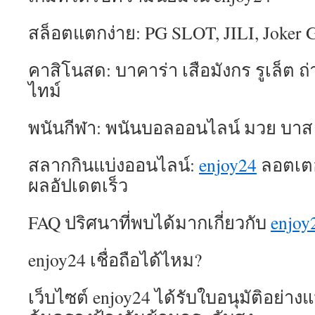
สล็อตแตกง่าย: PG SLOT, JILI, Joker 
คาสิโนสด: บาคาร่า เสือมังกร รูเล็ต
ไทม์
พนันกีฬา: พนันบอลออนไลน์ มวย บาส แ
สลากกินแบ่งออนไลน์:
enjoy24
ลอตเตอร
ผลอัปเดตเร็ว
FAQ ปริศนาที่พบได้มากเกี่ยวกับ
enjoy
enjoy24 เชื่อถือได้ไหม?
เว็บไซต์ enjoy24 ได้รับใบอนุมัติอย่าง