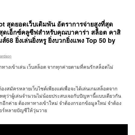
 สุดยอดเว็บเดิมพัน อัตราการจ่ายสูงที่สุด
รสุดเอ็กซ์คลูซีฟสำหรับคุณบาคาร่า สล็อต คาสิ
8 ยิ่งเล่นยิ่งหรู ยิ่งบวกยิ่งแพง Top 50 by
hardson
ทางเข้าเล่น เว็บสล็อต จากทุกค่ายตามที่คนรักสล็อตไม่
ต้องสมัครหลายเว็บไซต์เพียงแต่เพื่อจะได้เล่นเกมสล็อตจาก
วยเหตุว่าผู้เล่นจำนวนไม่น้อยประสบเจอกับปัญหานี้แบบเดียวกัน
กอีกค่าย ต้องหาทางเข้าใหม่ จำต้องกรอกข้อมูลใหม่ จำต้อง
อร์หลายบัญชีให้วุ่นวาย