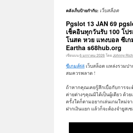
ไป
เว็บสล็อต
คลังเก็บป้ายกำกับ:
ยัง
Pgslot 13 JAN 69 pgslot
เนื้อหา
เช็คอินทุกวันรับ 100 โป
โนสด หวย แทงบอล ซีเกมส์6
Eartha s68hub.org
เขียนบน
6 มกราคม 2026
โดย
Johnny Ric
ซีเกมส์68
เว็บสล็อต แหล่งรวมปาก
สมควรพลาด !
ถ้าหากคุณเคยรู้สึกเบื่อกับการจะ
ค่ายต่างๆคุณมิได้เป็นผู้เดียว ด้
ครั้งใดก็ตามอยากเล่นเกมใหม่จา
ฝากเงินแยก แล้วก็จะต้องจำยูสเซ