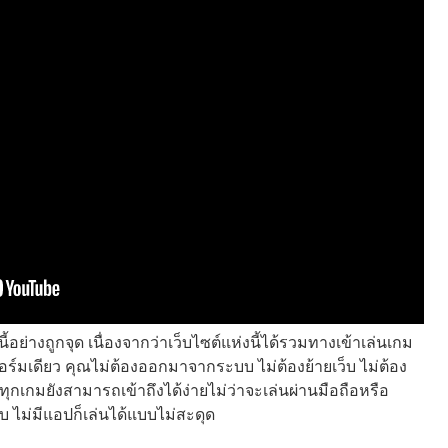
้อย่างถูกจุด เนื่องจากว่าเว็บไซต์แห่งนี้ได้รวมทางเข้าเล่นเกม
ร์มเดียว คุณไม่ต้องออกมาจากระบบ ไม่ต้องย้ายเว็บ ไม่ต้อง
 ทุกเกมยังสามารถเข้าถึงได้ง่ายไม่ว่าจะเล่นผ่านมือถือหรือ
 ไม่มีแอปก็เล่นได้แบบไม่สะดุด