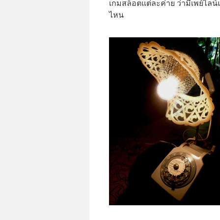
เกมสล็อตแต่ละค่าย ว่ามีเพย์ไล
ไหน