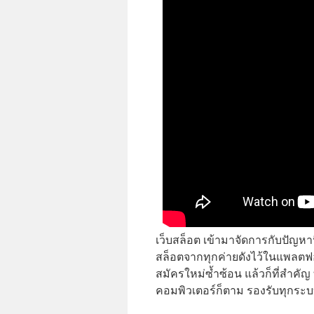
เว็บสล็อต เข้ามาจัดการกับปัญหานี
สล็อตจากทุกค่ายดังไว้ในแพลตฟอ
สมัครใหม่ซ้ำซ้อน แล้วก็ที่สำคัญ
คอมพิวเตอร์ก็ตาม รองรับทุกระบบ