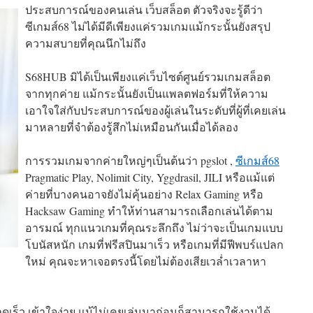
ประสบการณ์ของคนเล่น เว็บสล็อต ตัวจริงจะรู้ดีว่า
ซีเกมส์68 ไม่ได้มีดีเพียงแค่รวมเกมแม้กระนั้นยังสรุป
ความสบายที่คุณนึกไม่ถึง
S68HUB มิได้เป็นเพียงแค่เว็บไซต์ศูนย์รวมเกมสล็อต
จากทุกค่าย แม้กระนั้นยังเป็นแพลตฟอร์มที่ให้ความ
เอาใจใส่กับประสบการณ์ของผู้เล่นในระดับที่ผู้ที่เคยเล่น
มาหลายที่จำต้องรู้สึกไม่เหมือนกันเมื่อได้ลอง
การรวมเกมจากค่ายใหญ่ๆเป็นต้นว่า pgslot ,
ซีเกมส์68
Pragmatic Play, Nolimit City, Yggdrasil, JILI หรือแม้แต่
ค่ายที่บางคนอาจยังไม่คุ้นอย่าง Relax Gaming หรือ
Hacksaw Gaming ทำให้ท่านสามารถเลือกเล่นได้ตาม
อารมณ์ ทุกแนวเกมที่คุณระลึกถึง ไม่ว่าจะเป็นเกมแบบ
โบนัสหนัก เกมที่ฟรีสปินมาเร็ว หรือเกมที่มีฟีพบร์แปลก
ใหม่ คุณจะหาเจอตรงนี้โดยไม่ต้องเสียเวล่ำเวลาหา
เร็ว เข้าใจง่าย แม้ไม่เคยเล่นมาก่อนก็สามารถใช้งานได้