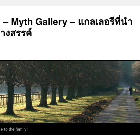
– Myth Gallery – แกลเลอรีที่นำ
้างสรรค์
 to the family!