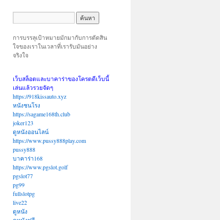
การบรรลุเป้าหมายมักมากับการตัดสิน
ใจของเราในเวลาที่เรารับมันอย่าง
จริงใจ
เว็บสล็อตและบาคาร่าของโครตดีเว็บนี้
เล่นแล้วรวยจัดๆ
https://918kissauto.xyz
หนังชนโรง
https://sagame168th.club
joker123
ดูหนังออนไลน์
https://www.pussy888play.com
pussy888
บาคาร่า168
https://www.pgslot.golf
pgslot77
pg99
fullslotpg
live22
ดูหนัง