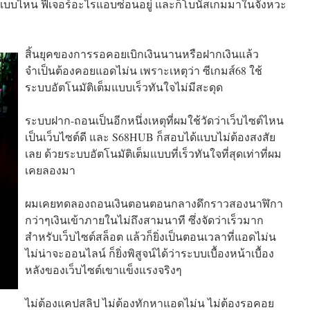
น์แบบไหน ฟีเจอร์อะไรแอบซ่อนอยู่ และก็โบนัสเกมมาในจังหวะ
สิ้นยุคของการรอคอยเบิกเงินนานหรือฝากเงินแล้ว
จำเป็นต้องคอยแอดไม่น เพราะเหตุว่า ซีเกมส์68 ใช้
ระบบอัตโนมัติเต็มแบบเร็วทันใจไม่มีสะดุด
ระบบฝาก-ถอนเป็นอีกหนึ่งเหตุที่ผมใช้วัดว่าเว็บไซต์ไหน
เป็นเว็บไซต์ดี และ S68HUB ก็สอบได้แบบไม่ต้องสงสัย
เลย ด้วยระบบอัตโนมัติเต็มแบบที่เร็วทันใจที่สุดเท่าที่ผม
เคยลองมา
ผมเคยทดลองถอนเงินตอนตอนกลางดึกราวสองนาฬิกา
กว่าๆเงินเข้าภายในไม่ถึงสามนาที ซึ่งจัดว่าเร็วมาก
สำหรับเว็บไซต์สล็อต แล้วก็ยิ่งเป็นตอนเวลาที่แอดไม่น
ไม่น่าจะออนไลน์ ก็ยิ่งพิสูจน์ได้ว่าระบบเบื้องหน้าเบื้อง
หลังของเว็บไซต์เขาแข็งแรงจริงๆ
ไม่ต้องแคปสลิป ไม่ต้องทักหาแอดไม่น ไม่ต้องรอคอย