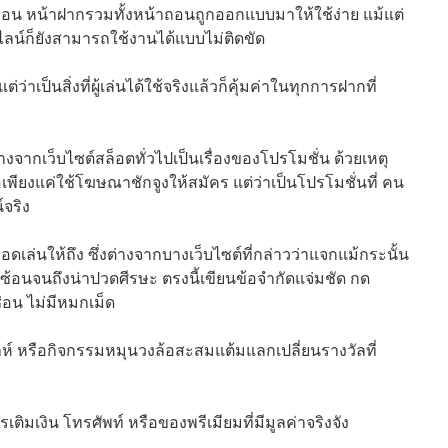
อน หน้าฝากรวมทั้งหน้าถอนถูกออกแบบมาให้ใช้ง่าย แม้แต่
ลน์ก็ยังสามารถใช้งานได้แบบไม่ติดขัด
ว่าเป็นสิ่งที่ผู้เล่นได้ใช้จริงแล้วก็คุ้มค่าในทุกการฝากที่
างจากเว็บไซต์สล็อตทั่วไปเป็นเรื่องของโปรโมชั่น ด้วยเหตุ
พื่อเพียงแค่ใช้โฆษณาชักจูงให้สมัคร แต่ว่าเป็นโปรโมชั่นที่ คน
์จริง
ล่นให้ถึง ซึ่งต่างจากบางเว็บไซต์ที่กล่าวว่าแจกแม้กระนั้น
บซ้อนจนถึงน่าปวดศีรษะ ตรงนี้เขียนข้อจำกัดแจ่มชัด กด
่อน ไม่มีหมกเม็ด
าห์ หรือกิจกรรมหมุนวงล้อสะสมแต้มแลกเปลี่ยนรางวัลที่
ตรเติมเงิน โทรศัพท์ หรือของพรีเมียมที่มีมูลค่าจริงจัง