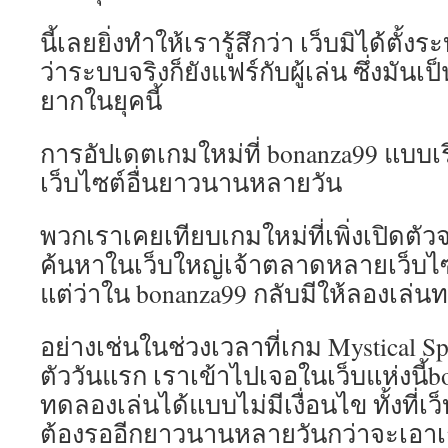
นี้เลยยิ่งทำให้เรารู้สึกว่า เว็บมิได้ตั้
ว่าระบบจริงก็ยังแฟร์กับผู้เล่น ซึ่งมันเป
ยากในยุคนี้
การอัปเดตเกมใหม่ที่ bonanza99 แบบเร
เว็บไซต์อื่นยาวนานหลายวัน
พวกเราเคยเทียบเกมใหม่ที่เพิ่งเปิดตัว
ค้นหาในเว็บใหญ่เจ้าตลาดหลายเว็บไซ
แต่ว่าใน bonanza99 กลับมีให้ลองเล่น
อย่างเช่นในช่วงเวลาที่เกม Mystical Spi
ตัววันแรก เราเข้าไปเจอในเว็บแห่งนี้
ทดลองเล่นได้แบบไม่มีเงื่อนไข ทั้งที่เ
ต้องรออีกยาวนานหลายวันกว่าจะเอาเก