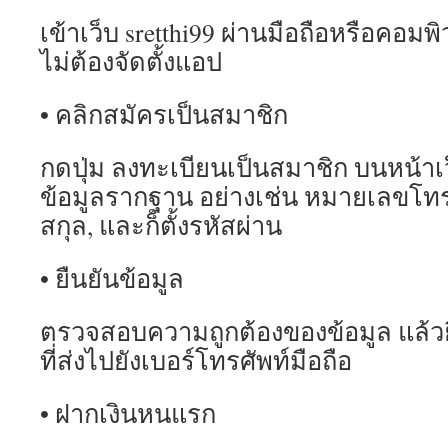
เข้าเว็บ sretthi99 ผ่านมือถือหรือคอมพ
ไม่ต้องจัดตั้งแอป
• คลิกสมัครเป็นสมาชิก
กดปุ่ม ลงทะเบียนเป็นสมาชิก บนหน้าเ
ข้อมูลรากฐาน อย่างเช่น หมายเลขโทร
สกุล, และก็ตั้งรหัสผ่าน
• ยืนยันข้อมูล
ตรวจสอบความถูกต้องของข้อมูล แล้ว
ที่ส่งไปยังเบอร์โทรศัพท์มือถือ
• ฝากเงินหนแรก