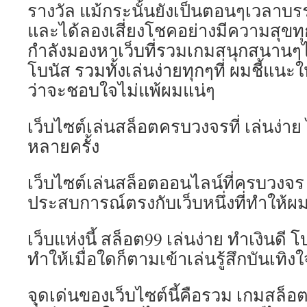
รางวัล แม้กระนั้นยังเป็นตอนๆเวลาบร
และได้ลองเสี่ยงโชคอย่างมีความสุขทุกค
กำลังมองหาเว็บที่รวมเกมสนุกสนานๆไว้
โบนัส รวมทั้งเล่นง่ายทุกๆที่ ผมชี้แนะ
ว่าจะชอบใจไม่แพ้ผมแน่ๆ
เว็บไซต์เล่นสล็อตครบวงจรที่ เล่นง่า
หลายครั้ง
เว็บไซต์เล่นสล็อตออนไลน์ที่ครบวงจร
ประสบการณ์ตรงกับเว็บหนึ่งที่ทำให้ผ
เว็บแห่งนี้ สล็อต99 เล่นง่าย ทำเงินด
ทำให้เมื่อใดก็ตามเข้าเล่นรู้สึกบันเทิ
จุดเด่นของเว็บไซต์นี้คือรวม เกมสล็อ