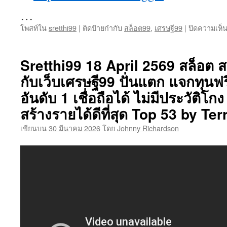
…
โพสท์ใน
sretthi99
|
ติดป้ายกำกับ
สล็อต99
,
เศรษฐี99
|
ปิดความเห็
Sretthi99 18 April 2569 สล็อต ส
กับเว็บเศรษฐี99 ปั่นแตก แจกทุนฟร
อันดับ 1 เชื่อถือได้ ไม่มีประวัติโก
สร้างรายได้ดีที่สุด Top 53 by Te
เขียนบน
30 มีนาคม 2026
โดย
Johnny Richardson