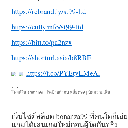
https://rebrand.ly/st99-ltd
https://cutly.info/st99-ltd
https://bitt.to/pa2nzx
https://shorturl.asia/b8RBF
https://t.co/PYEtyLMeAl
…
บน
โพสท์ใน
sretthi99
|
ติดป้ายกำกับ
สล็อต99
|
ปิดความเห็น
Sretthi99
18
April
เว็บไซต์สล็อต bonanza99 ที่คนใดก็เอ่
2569
สล็อต
แถมได้เล่นเกมใหม่ก่อนผู้ใดกันจริง
สนุก