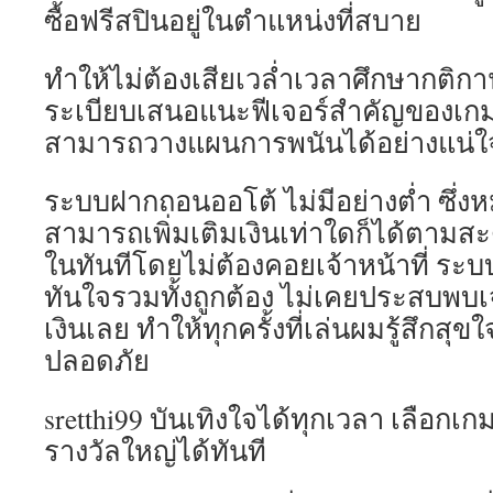
ซื้อฟรีสปินอยู่ในตำแหน่งที่สบาย
ทำให้ไม่ต้องเสียเวล่ำเวลาศึกษากติ
ระเบียบเสนอแนะฟีเจอร์สำคัญของเก
สามารถวางแผนการพนันได้อย่างแน่ใ
ระบบฝากถอนออโต้ ไม่มีอย่างต่ำ ซึ่
สามารถเพิ่มเติมเงินเท่าใดก็ได้ตามสะ
ในทันทีโดยไม่ต้องคอยเจ้าหน้าที่ ระบ
ทันใจรวมทั้งถูกต้อง ไม่เคยประสบพบเ
เงินเลย ทำให้ทุกครั้งที่เล่นผมรู้สึกสุ
ปลอดภัย
sretthi99 บันเทิงใจได้ทุกเวลา เลือกเกม
รางวัลใหญ่ได้ทันที