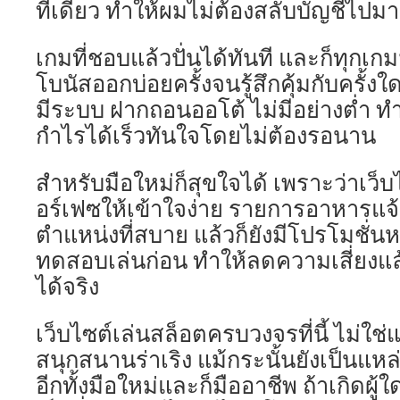
ที่เดียว ทำให้ผมไม่ต้องสลับบัญชีไปมา
เกมที่ชอบแล้วปั่นได้ทันที และก็ทุกเก
โบนัสออกบ่อยครั้งจนรู้สึกคุ้มกับครั้งใ
มีระบบ ฝากถอนออโต้ ไม่มีอย่างต่ำ ทำ
กำไรได้เร็วทันใจโดยไม่ต้องรอนาน
สำหรับมือใหม่ก็สุขใจได้ เพราะว่าเว
อร์เฟซให้เข้าใจง่าย รายการอาหารแจ้งช
ตำแหน่งที่สบาย แล้วก็ยังมีโปรโมชั่นห
ทดสอบเล่นก่อน ทำให้ลดความเสี่ยงแล้
ได้จริง
เว็บไซต์เล่นสล็อตครบวงจรที่นี้ ไม่ใช่แ
สนุกสนานร่าเริง แม้กระนั้นยังเป็นแหล
อีกทั้งมือใหม่และก็มืออาชีพ ถ้าเกิดผู