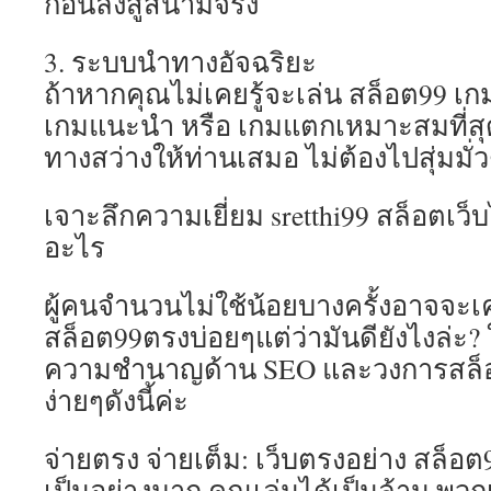
ก่อนลงสู่สนามจริง
3. ระบบนำทางอัจฉริยะ
ถ้าหากคุณไม่เคยรู้จะเล่น สล็อต99 เก
เกมแนะนำ หรือ เกมแตกเหมาะสมที่สุ
ทางสว่างให้ท่านเสมอ ไม่ต้องไปสุ่มมั่
เจาะลึกความเยี่ยม sretthi99 สล็อตเว็
อะไร
ผู้คนจำนวนไม่ใช้น้อยบางครั้งอาจจะเค
สล็อต99ตรงบ่อยๆแต่ว่ามันดียังไงล่ะ? ใน
ความชำนาญด้าน SEO และวงการสล็อต
ง่ายๆดังนี้ค่ะ
จ่ายตรง จ่ายเต็ม: เว็บตรงอย่าง สล็อต9
เป็นอย่างมาก คุณเล่นได้เป็นล้าน พวก