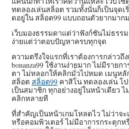
แค่นั้นก็ทำให้เราคิดว่านี่แหละ เว็บไซต
ทดลองเล่นสล็อต รวมทั้งนั่นก็เป็นจุดเ
ดอยู่ใน สล็อต99 แบบถอนตัวยากมาก
เว็บมองธรรมดาแต่ว่าฟังก์ชันไม่ธรรม
ง่ายแต่ว่าตอบปัญหาครบทุกจุด
ความตรึงใจแรกที่เราต้องการกล่าวถึง
bonanza99 ใช้งานง่ายมาก ไม่มีรายก
ตา ไม่หลอกให้คลิกมั่วไปหมด เมนูหลัก
สล็อต
สล็อต99
คาสิโน ทดลองเล่น โป
เป็นสมาชิก ทุกอย่างอยู่ในหน้าเดียว 
คลิกหลายที
ที่สำคัญเป็นหน้าเกมโหลดไว ไม่ว่าจะ
หรือคอมพิวเตอร์ ไม่มีอาการกระตุกห