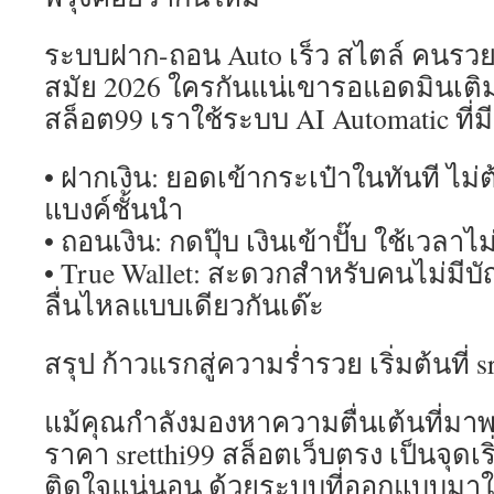
ระบบฝาก-ถอน Auto เร็ว สไตล์ คนรว
สมัย 2026 ใครกันแน่เขารอแอดมินเติมเ
สล็อต99 เราใช้ระบบ AI Automatic ที่ม
• ฝากเงิน: ยอดเข้ากระเป๋าในทันที ไม่ต
แบงค์ชั้นนำ
• ถอนเงิน: กดปุ๊บ เงินเข้าปั๊บ ใช้เวลาไม
• True Wallet: สะดวกสำหรับคนไม่มีบ
ลื่นไหลแบบเดียวกันเด๊ะ
สรุป ก้าวแรกสู่ความร่ำรวย เริ่มต้นที่ s
แม้คุณกำลังมองหาความตื่นเต้นที่มาพ
ราคา sretthi99 สล็อตเว็บตรง เป็นจุดเ
ติดใจแน่นอน ด้วยระบบที่ออกแบบมาให