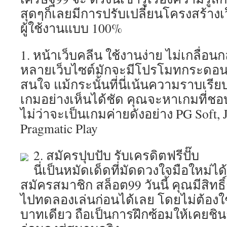
สุดๆก็เลยมีการปรับเปลี่ยนโครงสร้างเว
ผู้ใช้งานแบบ 100%
1. หน้าเว็บคลีน ใช้งานง่าย ไม่เกลื่อ
หลายเว็บไซต์มักจะมีโปรโมทกระดอนไ
สนใจ แม้กระนั้นที่นี่เน้นความราบเร
เกมอย่างเห็นได้ชัด คุณจะหาเกมที่ชอ
ไม่ว่าจะเป็นเกมค่ายดังอย่าง PG Soft, 
Pragmatic Play
2. สมัครปุบปับ รับเครดิตฟรีปั๊บ
นี่เป็นหมัดเด็ดที่มัดดวงใจมือใหม่ได
สมัครสมาชิก สล็อต99 วันนี้ คุณมีสิทธิ
ไปทดลองเล่นก่อนได้เลย โดยไม่ต้องใช้
บาทเดียว ถือเป็นการฝึกซ้อมให้เคยชิ