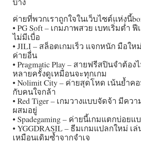
บ้าง
ค่ายที่พวกเราถูกใจในเว็บไซต์แห่งนี้b
• PG Soft – เกมภาพสวย เบทเริ่มต่ำ ฟี
ไม่มีเบื่อ
• JILI – สล็อตเกมเร็ว แจกหนัก มือให
ค่ายอื่น
• Pragmatic Play – สายฟรีสปินจำต้องไ
หลายครั้งดูเหมือนจะทุกเกม
• Nolimit City – ค่ายสุดโหด เน้นย้
กับคนใจกล้า
• Red Tiger – เกมวางแบบจัดจ้า มีค
ผสมอยู่
• Spadegaming – ค่ายนี้เกมแตกบ่อยแบ
• YGGDRASIL – ธีมเกมแปลกใหม่ เล่
เหมือนเดิมซ้ำจากจำเจ