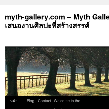
myth-gallery.com – Myth Galler
เสนองานศิลปะที่สร้างสรรค์
ข้าม
หน้า
Blog
Contact
Welcome to the