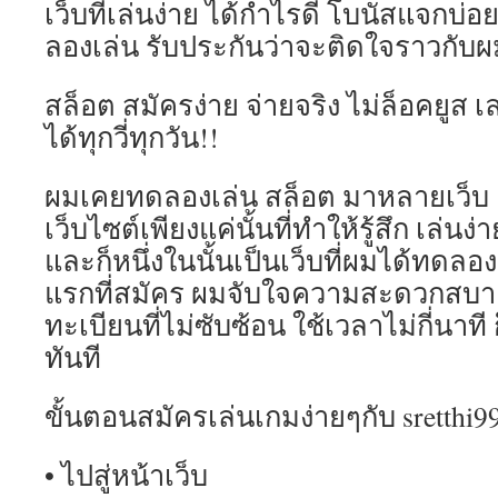
เว็บที่เล่นง่าย ได้กำไรดี โบนัสแจกบ
ลองเล่น รับประกันว่าจะติดใจราวกับ
สล็อต สมัครง่าย จ่ายจริง ไม่ล็อคยูส เล
ได้ทุกวี่ทุกวัน!!
ผมเคยทดลองเล่น สล็อต มาหลายเว็บ แม
เว็บไซต์เพียงแค่นั้นที่ทำให้รู้สึก เล่นง่
และก็หนึ่งในนั้นเป็นเว็บที่ผมได้ทดลอง
แรกที่สมัคร ผมจับใจความสะดวกสบ
ทะเบียนที่ไม่ซับซ้อน ใช้เวลาไม่กี่นาที
ทันที
ขั้นตอนสมัครเล่นเกมง่ายๆกับ sretthi99
• ไปสู่หน้าเว็บ