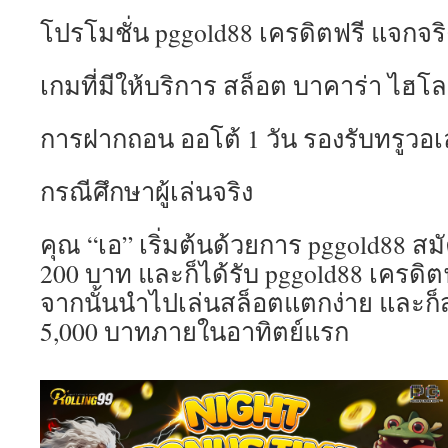
โปรโมชั่น pggold88 เครดิตฟรี แจกจริงท
เกมที่มีให้บริการ สล็อต บาคาร่า ไฮโล
การฝากถอน ออโต้ 1 วัน รองรับทรูวอ
กรณีศึกษาผู้เล่นจริง
คุณ “เอ” เริ่มต้นด้วยการ pggold88 สม
200 บาท และก็ได้รับ pggold88 เครดิตฟ
จากนั้นนำไปเล่นสล็อตแตกง่าย และก็
5,000 บาทภายในอาทิตย์แรก