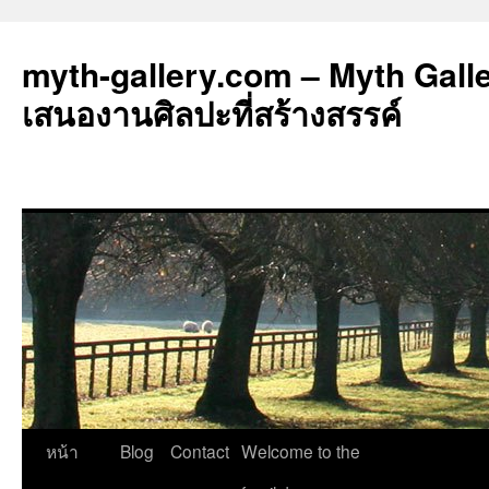
myth-gallery.com – Myth Galler
เสนองานศิลปะที่สร้างสรรค์
ข้าม
หน้า
Blog
Contact
Welcome to the