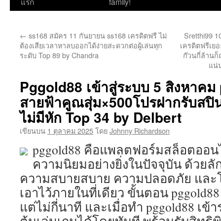
ไป
แรก
family!
ยัง
←
ss168 สมัคร 11 กันยายน ss168 เครดิตฟรี ไม่
Sretthi99 1
เนื้อหา
ต้องเสียเวลาหาลบออกได้ง่ายสะดวกต่อผู้เล่นทุก
เครดิตฟรีเย
ระดับ Top 89 by Chandra
ก๊วนกี่ล้านก็
แน่
Pggold88 เข้าสู่ระบบ 5 สิงหาคม 
สายฟ้าคูณสุ่ม×500โปรฝากรับสปิ
ไม่มีหัก Top 34 by Delbert
เขียนบน
1 ตุลาคม 2025
โดย
Johnny Richardson
pggold88 คือแพลตฟอร์มสล็อตออนไลน
ความนิยมอย่างยิ่งในปัจจุบัน ด้วยล
ความสบายสบาย ความปลอดภัย และโป
เอาไว้ภายในที่เดียว ขั้นตอน pggold88
แต่ไม่กี่นาที และเมื่อทำ pggold88 เข้