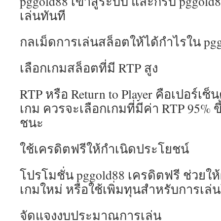
pggold88 เข้าสู่ระบบ และก็รับ pggold88
เล่นทันที
กลเม็ดการเล่นสล็อตให้ได้กำไรใน pg
เลือกเกมสล็อตที่มี RTP สูง
RTP หรือ Return to Player คือเปอร์เ
เกม ควรจะเลือกเกมที่มีค่า RTP 95% ขึ้
ชนะ
ใช้เครดิตฟรีให้กำเนิดประโยชน์
โปรโมชั่น pggold88 เครดิตฟรี ช่วยใ
เกมใหม่ หรือใช้เพิ่มทุนสำหรับการเล่
จัดแจงงบประมาณการเล่น