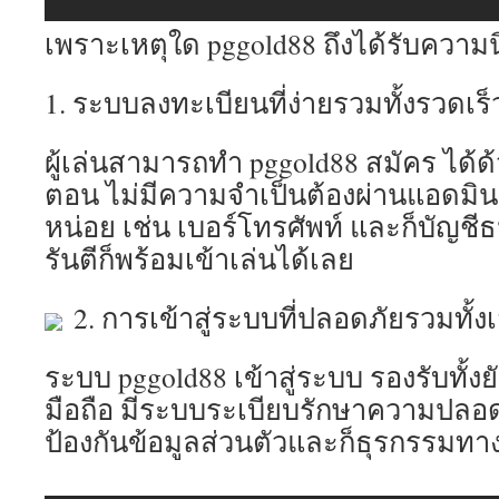
เพราะเหตุใด pggold88 ถึงได้รับความ
1. ระบบลงทะเบียนที่ง่ายรวมทั้งรวดเร็
ผู้เล่นสามารถทำ pggold88 สมัคร ได้ด้ว
ตอน ไม่มีความจำเป็นต้องผ่านแอดมิน 
หน่อย เช่น เบอร์โทรศัพท์ และก็บัญช
รันตีก็พร้อมเข้าเล่นได้เลย
2. การเข้าสู่ระบบที่ปลอดภัยรวมทั้ง
ระบบ pggold88 เข้าสู่ระบบ รองรับทั้งย
มือถือ มีระบบระเบียบรักษาความปลอดภ
ป้องกันข้อมูลส่วนตัวและก็ธุรกรรมทาง