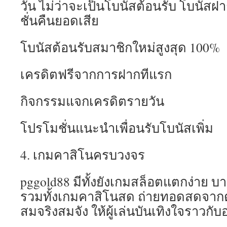
วัน ไม่ว่าจะเป็นโบนัสต้อนรับ โบนัส
ชั่นคืนยอดเสีย
โบนัสต้อนรับสมาชิกใหม่สูงสุด 100%
เครดิตฟรีจากการฝากทีแรก
กิจกรรมแจกเครดิตรายวัน
โปรโมชั่นแนะนำเพื่อนรับโบนัสเพิ่ม
4. เกมคาสิโนครบวงจร
pggold88 มีทั้งยังเกมสล็อตแตกง่าย บา
รวมทั้งเกมคาสิโนสด ถ่ายทอดสดจาก
สมจริงสมจัง ให้ผู้เล่นบันเทิงใจราวกับ