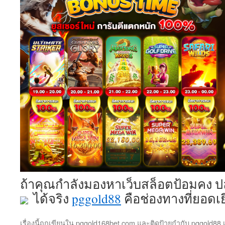
ถ้าคุณกำลังมองหาเว็บสล็อตป้อมคง ป
ได้จริง
pggold88
คือช่องทางที่ยอดเย
เรื่องนี้ถูกเขียนใน
pggold168bet.com
และติดป้ายกำกับ
pggold88 