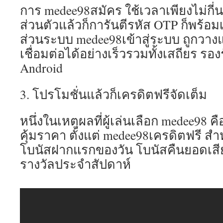
การ medee98สมัคร ใช้เวลาเพียงไม่กี่น
ส่วนตัวแล้วก็การันตีรหัส OTP ก็พร้อมเ
ส่วนระบบ medee98เข้าสู่ระบบ ถูกวาง
เชื่อมต่อได้อย่างเร็วรวมทั้งเสถียร รองรั
Android
3. โปรโมชั่นแล้วก็เครดิตฟรีจัดเต็ม
หนึ่งในเหตุผลที่ผู้เล่นเลือก medee98 ค
คุ้มราคา ตั้งแต่ medee98เครดิตฟรี ส
โบนัสฝากแรกของวัน โบนัสคืนยอดเสีย 
รางวัลประจำสัปดาห์