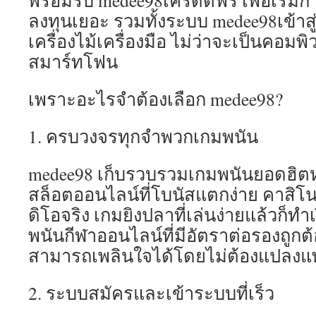
พร้อมรับ medee98เครดิตฟรี เพื่อเริ่ม
ลงทุนเยอะ รวมทั้งระบบ medee98เข้าสู
เครื่องไม้เครื่องมือ ไม่ว่าจะเป็นคอมพิ
สมาร์ทโฟน
เพราะอะไรจำต้องเลือก medee98?
1. ครบวงจรทุกจำพวกเกมพนัน
medee98 เก็บรวบรวมเกมพนันยอดฮิตหล
สล็อตออนไลน์ที่โบนัสแตกง่าย คาสิโ
ดิโอจริง เกมยิงปลาที่เล่นง่ายแล้วก็ทำ
พนันกีฬาออนไลน์ที่มีอัตราต่อรองถูกต้อ
สามารถเพลินใจได้โดยไม่ต้องแปลง
2. ระบบสมัครและเข้าระบบที่เร็ว