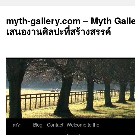
myth-gallery.com – Myth Galler
เสนองานศิลปะที่สร้างสรรค์
ข้าม
หน้า
Blog
Contact
Welcome to the