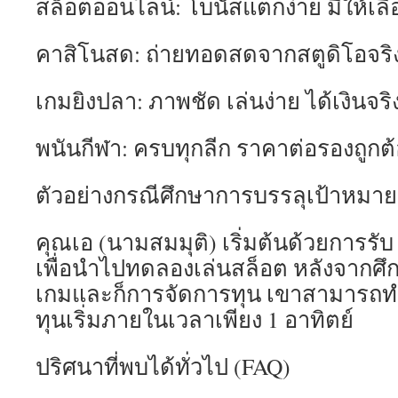
สล็อตออนไลน์: โบนัสแตกง่าย มีให้เล
คาสิโนสด: ถ่ายทอดสดจากสตูดิโอจริง
เกมยิงปลา: ภาพชัด เล่นง่าย ได้เงินจริ
พนันกีฬา: ครบทุกลีก ราคาต่อรองถูกต
ตัวอย่างกรณีศึกษาการบรรลุเป้าหมาย
คุณเอ (นามสมมุติ) เริ่มต้นด้วยการรั
เพื่อนำไปทดลองเล่นสล็อต หลังจากศึกษ
เกมและก็การจัดการทุน เขาสามารถทำเ
ทุนเริ่มภายในเวลาเพียง 1 อาทิตย์
ปริศนาที่พบได้ทั่วไป (FAQ)