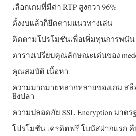
เลือกเกมที่มีค่า RTP สูงกว่า 96%
ตั้งงบแล้วก็ยึดตามแนวทางเล่น
ติดตามโปรโมชั่นเพื่อเพิ่มทุนการพนัน
ตารางเปรียบคุณลักษณะเด่นของ med
คุณสมบัติ เนื้อหา
ความมากมายหลากหลายของเกม สล็อต
ยิงปลา
ความปลอดภัย SSL Encryption มาตรฐ
โปรโมชั่น เครดิตฟรี โบนัสฝากแรก ค