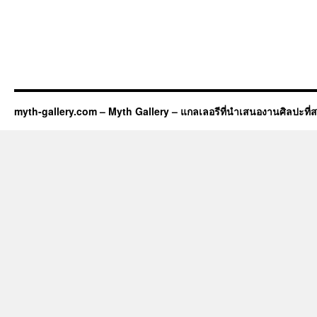
myth-gallery.com – Myth Gallery – แกลเลอรีที่นำเสนองานศิลปะที่ส