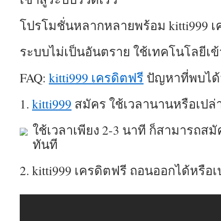
โปรโมชั่นหลากหลายพร้อม kitti999 เ
ระบบไม่เป็นอันตราย ใช้เทคโนโลยีเ
FAQ:
kitti999 เครดิตฟรี
ปัญหาที่พบได้ม
1.
kitti999
สมัคร ใช้เวลานานหรือเปล่
ใช้เวลาเพียง 2-3 นาที ก็สามารถสมั
ทันที
2. kitti999 เครดิตฟรี ถอนออกได้หรือเ