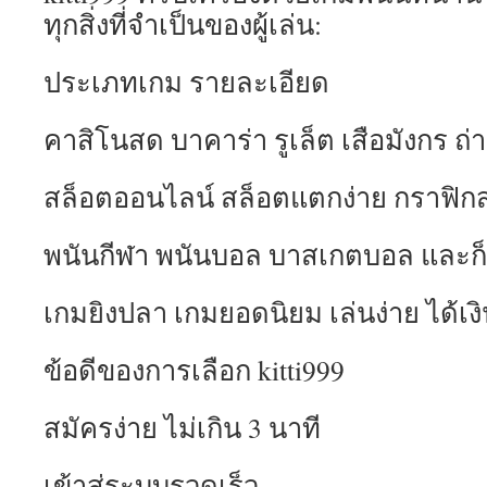
ทุกสิ่งที่จำเป็นของผู้เล่น:
ประเภทเกม รายละเอียด
คาสิโนสด บาคาร่า รูเล็ต เสือมังกร 
สล็อตออนไลน์ สล็อตแตกง่าย กราฟิ
พนันกีฬา พนันบอล บาสเกตบอล และก
เกมยิงปลา เกมยอดนิยม เล่นง่าย ได้เงิ
ข้อดีของการเลือก kitti999
สมัครง่าย ไม่เกิน 3 นาที
เข้าสู่ระบบรวดเร็ว