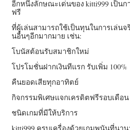
อีกหนึ่งลักษณะเด่นของ kitti999 เป็นก
ฟรี
ที่ผู้เล่นสามารถใช้เป็นทุนในการเล่นจริ
นอื่นๆอีกมากมาย เช่น:
โบนัสต้อนรับสมาชิกใหม่
โปรโมชั่นฝากเงินทีแรก รับเพิ่ม 100%
คืนยอดเสียทุกอาทิตย์
กิจกรรมพิเศษแจกเครดิตฟรีรอบเดือน
ชนิดเกมที่มีให้บริการ
kitti999 ครบเครื่องด้วยเกมพนันที่น