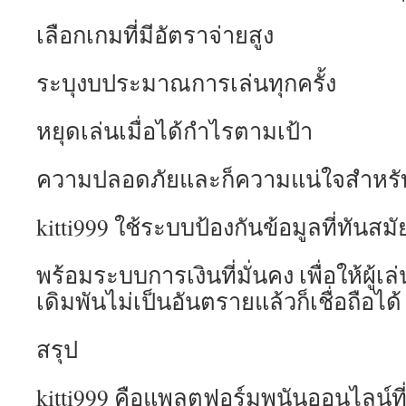
เลือกเกมที่มีอัตราจ่ายสูง
ระบุงบประมาณการเล่นทุกครั้ง
หยุดเล่นเมื่อได้กำไรตามเป้า
ความปลอดภัยและก็ความแน่ใจสำหรับเ
kitti999 ใช้ระบบป้องกันข้อมูลที่ทันสมั
พร้อมระบบการเงินที่มั่นคง เพื่อให้ผู้เล
เดิมพันไม่เป็นอันตรายแล้วก็เชื่อถือได
สรุป
kitti999 คือแพลตฟอร์มพนันออนไลน์ท