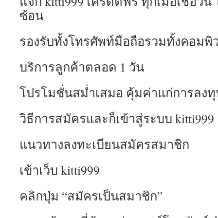
แจก kitti999 เครดิตฟรี ทุกเมื่อเชื่อวัน 
ซ้อน
รองรับทั้งโทรศัพท์มือถือรวมทั้งคอมพิ
บริการลูกค้าตลอด 1 วัน
โปรโมชั่นสม่ำเสมอ คุ้มค่าแก่การลงท
วิธีการสมัครและก็เข้าสู่ระบบ kitti999
แนวทางลงทะเบียนสมัครสมาชิก
เข้าเว็บ kitti999
คลิกปุ่ม “สมัครเป็นสมาชิก”