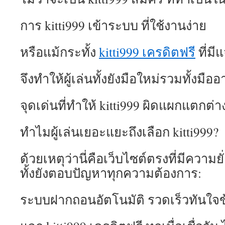
การ kitti999 เข้าระบบ ที่ใช้งานง่าย
หรือแม้กระทั้ง
kitti999 เครดิตฟรี
ที่มี
จึงทำให้ผู้เล่นทั้งยังมือใหม่รวมทั้งมือ
จุดเด่นที่ทำให้ kitti999 ผิดแผกแตกต่า
ทำไมผู้เล่นเยอะแยะถึงเลือก kitti999?
ด้วยเหตุว่านี่คือเว็บไซต์ตรงที่มีความย
ทั้งยังตอบปัญหาทุกความต้องการ:
ระบบฝากถอนอัตโนมัติ รวดเร็วทันใจข้