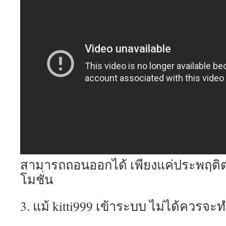
สามารถถอนออกได้ เพียงแค่ประพฤติ
โมชั่น
3. แม้ kitti999 เข้าระบบ ไม่ได้ควรจะ