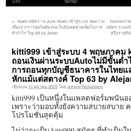
ไป
แรก
family!
ยัง
←
nbwin สมัคร 14 June nbwin เข้าสู่ระบบ ลดความ
boonlert16
เนื้อหา
เสี่ยงจากการสุ่มไม่ต้องรอเว็บอัปเดตช่วยเพิ่มโอกาส
สมัคร ระบบบ
ทำกำไร Top 89 by Javier
หรือรายสั
kitti999 เข้าสู่ระบบ 4 พฤษภาคม k
ถอนเงินผ่านระบบAutoไม่มีขั้นต่ำ
การถอนทุกบัญชีธนาคารในไทยและ
หักแม้แต่สตางค์ Top 63 by Alej
เขียนบน
10 ตุลาคม 2025
โดย
Johnny Richardson
kitti999 เป็นหนึ่งในแพลตฟอร์มพนัน
เพราะว่ามอบทั้งยังความสบายสบาย 
โปรโมชั่นสุดคุ้ม
ไม่ว่าจะเป็น kitti999 สมัคร ที่ทำเป็นใน