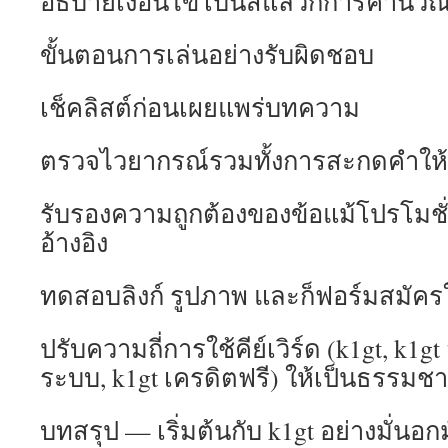
อธิบายเงื่อนไขโบนัสแล้วก็การคำนวณ
ขั้นตอนการเล่นอย่างรับผิดชอบ
เช็คลิสต์ก่อนเผยแพร่บทความ
ตรวจไวยากรณ์รวมทั้งการสะกดคำให้ถ
รับรองความถูกต้องของข้อแม้โปรโมชั่น
อ้างอิง
ทดสอบลิงก์ รูปภาพ และก็ฟอร์มสมัครใ
ปรับความถี่การใช้คีย์เวิร์ด (k1gt, k1gt 
ระบบ, k1gt เครดิตฟรี) ให้เป็นธรรมชา
บทสรุป — เริ่มต้นกับ k1gt อย่างมั่นอกม