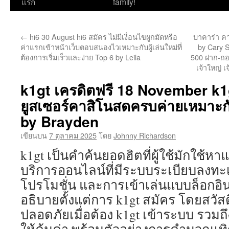
ไป
แรก
family!
ยัง
←
hi6 30 August hi6 สมัคร ไม่มีเงื่อนไขผูกมัดหรือ
บาคาร่า คา
เนื้อหา
ค่าแรกเข้าหน้าเว็บตอบสนองไวเหมาะกับผู้เล่นใหม่ที่
by Cary 
ต้องการเริ่มเร็วและง่าย Top 6 by Leila
500 ฝาก-ถอ
เจ้าใหญ่ เ
k1gt เครดิตฟรี 18 November k1
ยูสเซอร์คาสิโนสดครบค่ายเหมาะก
by Brayden
เขียนบน
7 ตุลาคม 2025
โดย
Johnny Richardson
k1gt เป็นคำค้นยอดฮิตที่ผู้ใช้มักใช้
บริการออนไลน์ที่มีระบบระเบียบลงทะ
โปรโมชั่น และการเข้าเล่นแบบล็อกอิ
อธิบายตั้งแต่การ k1gt สมัคร โดยสวัส
ปลอดภัยเมื่อต้อง k1gt เข้าระบบ รวมถึง