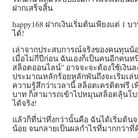
ฝากเสร็จสิ้น
happy168 ฝากเงินเริ่มต้นเพียงแต่ 1 
ได้!
เล่าจากประสบการณ์จริงของคนทุนน้อย
เมื่อไม่กี่ปีก่อน ฉันเองก็เป็นคนอีกคนหนึ
สล็อตออนไลน์” อาจจะจะต้องใช้เงินล
ประมาณหลักร้อยหลักพันถึงจะเริ่มเล่นไ
ความรู้สึกว่าเวลานี้ สล็อตเครดิตฟรี เพ
บาท ก็สามารถเข้าไปหมุนสล็อตลุ้นโบน
ได้จริง!
แล้วก็ที่น่าทึ่งกว่านั้นคือ ฉันได้เริ่มต
น้อย จนกลายเป็นผลกำไรที่มากกว่าที่