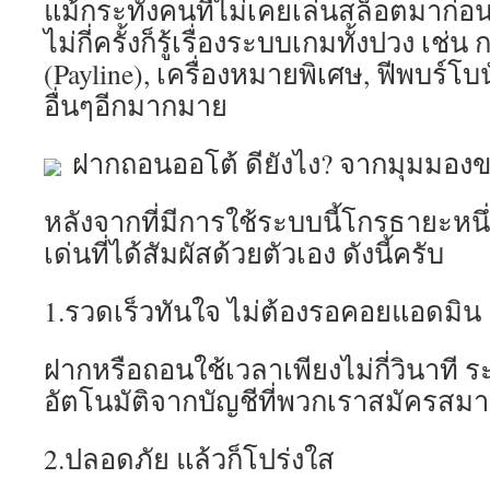
แม้กระทั้งคนที่ไม่เคยเล่นสล็อตมาก่
ไม่กี่ครั้งก็รู้เรื่องระบบเกมทั้งปวง เช่น
(Payline), เครื่องหมายพิเศษ, ฟีพบร์โบ
อื่นๆอีกมากมาย
ฝากถอนออโต้ ดียังไง? จากมุมมอง
หลังจากที่มีการใช้ระบบนี้โกรธายะหนึ
เด่นที่ได้สัมผัสด้วยตัวเอง ดังนี้ครับ
1.รวดเร็วทันใจ ไม่ต้องรอคอยแอดมิน
ฝากหรือถอนใช้เวลาเพียงไม่กี่วินาที
อัตโนมัติจากบัญชีที่พวกเราสมัครสมาช
2.ปลอดภัย แล้วก็โปร่งใส