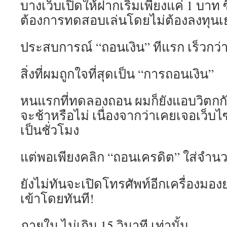
บางเว็บเปิดให้ฝากเริ่มเพียงแค่ 1 บาท ซ
ต้องการทดสอบเล่นโดยไม่ต้องลงทุนเ
ประสบการณ์ “ถอนเงิน” ทีแรก เร็วกว่าท
สิ่งที่ผมถูกใจที่สุดเป็น “การถอนเงิน”
หนแรกที่ทดลองถอน ผมก็ยังแอบวิตกก
จะช้าหรือไม่ เนื่องจากว่าเคยเจอเว็บไ
เป็นชั่วโมง
แต่พอเพียงคลิก “ถอนเครดิต” ใส่จำนว
ยังไม่ทันจะเปิดโทรศัพท์อีกเครื่องมอ
เข้าโดยทันที!
ภายใน ไม่เกิน 15 วินาที เท่านั้น