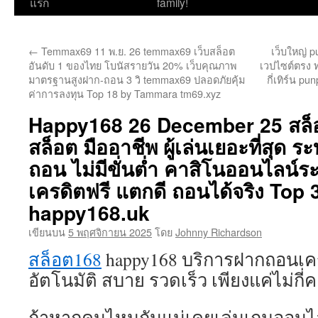
ไป
แรก
family!
ยัง
←
Temmax69 11 พ.ย. 26 temmax69 เว็บสล็อต
เว็บใหญ่ p
เนื้อหา
อันดับ 1 ของไทย โบนัสรายวัน 20% เว็บคุณภาพ
เวปไซต์ตรง ท
มาตรฐานสูงฝาก-ถอน 3 วิ temmax69 ปลอดภัยคุ้ม
กี่เทิร์น 
ค่าการลงทุน Top 18 by Tammara tm69.xyz
Happy168 26 December 25 สล็อต
สล็อต มืออาชีพ ผู้เล่นเยอะที่สุด ร
ถอน ไม่มีขั่นต่ำ คาสิโนออนไลน์ร
เครดิตฟรี แตกดี ถอนได้จริง Top 
happy168.uk
เขียนบน
5 พฤศจิกายน 2025
โดย
Johnny Richardson
สล็อต168
happy168 บริการฝากถอนเค
อัตโนมัติ สบาย รวดเร็ว เพียงแค่ไม่กี่ค
ถ้าหากคนไหนกันแน่เคยเล่นเกมออนไลน