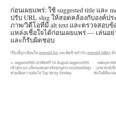
ก่อนเผยแพร่: ใช้ suggested title และ me
ปรับ URL slug ให้สอดคล้องกับองค์ประ
ภาพ/วิดีโอที่มี alt text และตรวจสอบ
แหล่งเชื่อใจได้ก่อนเผยแพร่ — เล่นอย
และก็รับผิดชอบ
เรื่องนี้ถูกเขียนใน
enjoy24.fun
และติดป้ายกำกับ
enjoy24 สมัคร
คั่
←
sqgame555 เครดิตฟรี 16 August sqgame555
nakoya1688
เข้าสู่ระบบ แจ็คพอตแตกจริงทุกยูสระบบปลอดภัยสูง
เอฟเฟกต์เสี
ช่วยเพิ่มความมั่นใจ Top 58 by Shelley
ทันใจมีทั้งเก