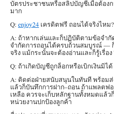
บัตรประชาชนหรือสลิปบัญชีเมื่อต้อง
มาก
Q:
enjoy24
เครดิตฟรี ถอนได้จริงไหม?
A: ถ้าหากเล่นและก็ปฏิบัติตามข้อจำก
จำกัดการถอนได้ครบถ้วนสมบูรณ์ — 
จริง แม้กระนั้นจะต้องอ่านและก็รู้เรื่
Q: ถ้าเกิดบัญชีถูกล็อกหรือเบิกเงินมิไ
A: ติดต่อฝ่ายสนับสนุนในทันที พร้อมส
แล้วก็บันทึกการฝาก–ถอน ถ้าแพลตฟอร
เหลือ ควรจะเก็บหลักฐานทั้งหมดแล้วก็พิ
หน่วยงานปกป้องลูกค้า