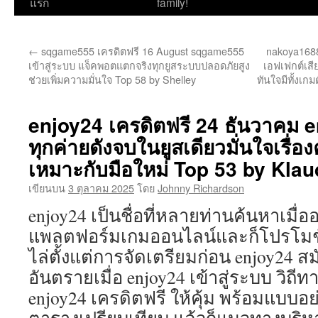
ไป
แรก
family!
ยัง
←
sqgame555 เครดิตฟรี 16 August sqgame555
nakoya1688
เนื้อหา
เข้าสู่ระบบ แจ็คพอตแตกจริงทุกยูสระบบปลอดภัยสูง
เอฟเฟกต์เสี
ช่วยเพิ่มความมั่นใจ Top 58 by Shelley
ทันใจมีทั้งเก
enjoy24 เครดิตฟรี 24 ธันวาคม 
ทุกค่ายดังจบในยูสเดียวมั่นใจเรื่
เหมาะกับมือใหม่ Top 53 by Klau
เขียนบน
3 ตุลาคม 2025
โดย
Johnny Richardson
enjoy24 เป็นชื่อที่หลายท่านค้นหาเมื่ออ
แพลตฟอร์มเกมออนไลน์และก็โปรโมชั่น
ไล่ตั้งแต่การจัดเตรียมก่อน enjoy24 ส
อันตรายเมื่อ enjoy24 เข้าสู่ระบบ วิถี
enjoy24 เครดิตฟรี ให้คุ้ม พร้อมแบบ