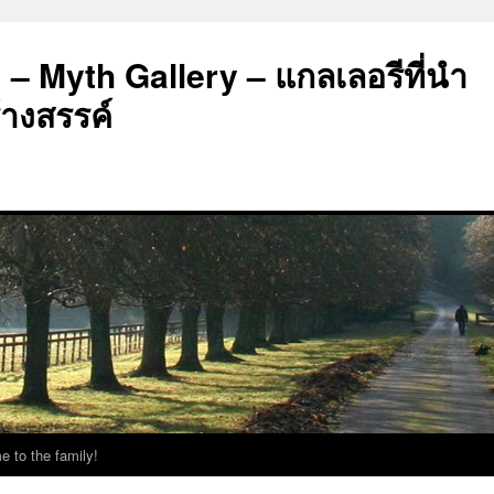
– Myth Gallery – แกลเลอรีที่นำ
้างสรรค์
 to the family!