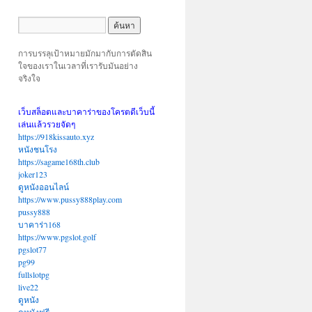
การบรรลุเป้าหมายมักมากับการตัดสิน
ใจของเราในเวลาที่เรารับมันอย่าง
จริงใจ
เว็บสล็อตและบาคาร่าของโครตดีเว็บนี้
เล่นแล้วรวยจัดๆ
https://918kissauto.xyz
หนังชนโรง
https://sagame168th.club
joker123
ดูหนังออนไลน์
https://www.pussy888play.com
pussy888
บาคาร่า168
https://www.pgslot.golf
pgslot77
pg99
fullslotpg
live22
ดูหนัง