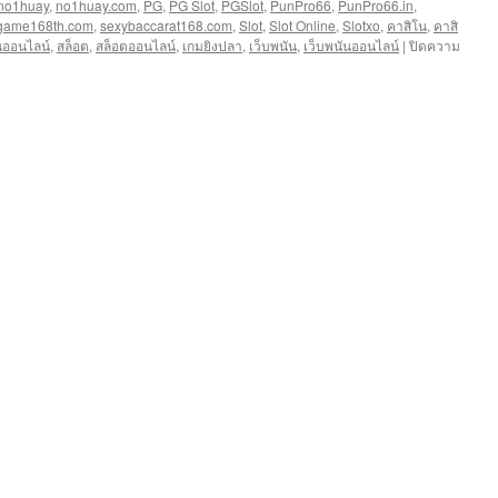
no1huay
,
no1huay.com
,
PG
,
PG Slot
,
PGSlot
,
PunPro66
,
PunPro66.in
,
game168th.com
,
sexybaccarat168.com
,
Slot
,
Slot Online
,
Slotxo
,
คาสิโน
,
คาสิ
นออนไลน์
,
สล็อต
,
สล็อตออนไลน์
,
เกมยิงปลา
,
เว็บพนัน
,
เว็บพนันออนไลน์
|
ปิดความ