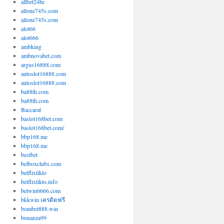
allbet24hr
allone745s.com
allone745s.com
alot66
alot666
ambking
ambnovabet.com
argus16888.com
autoslot16888.com
autoslot16888.com
ba88th.com
ba88th.com
Baccarat
baslot168bet.com
baslot168bet.com/
bbp168.me
bbp168.me
bestbet
betboxclubs.com
betflixtikto
betflixtikto.info
betwin6666.com
bkkwin เครดิตฟรี
bombet888.win
bonanza99