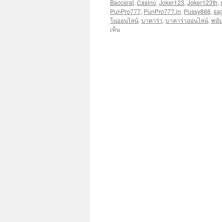
Baccarat
,
Casino
,
Joker123
,
Joker123th
,
PunPro777
,
PunPro777.in
,
Pussy888
,
sa
โนออนไลน์
,
บาคาร่า
,
บาคาร่าออนไลน์
,
พนั
บน
เห็น
myth-
gallery.com
–
Myth
Gallery
–
แกล
เลอ
รี
ที่
นำ
เสนอ
งาน
ศิลปะ
ที่
สร้างสรรค์