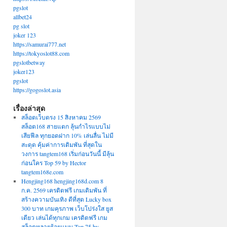
pgslot
allbet24
pg slot
joker 123
https://samurai777.net
https://tokyoslot88.com
pgslotbetway
joker123
pgslot
https://gogoslot.asia
เรื่องล่าสุด
สล็อตเว็บตรง 15 สิงหาคม 2569
สล็อต168 สายแตก ลุ้นกำไรแบบไม่
เสียฟีล ทุกยอดฝาก 10% เล่นลื่น ไม่มี
สะดุด คุ้มค่าการเดิมพัน ที่สุดใน
วงการ tangtem168 เริ่มก่อนวันนี้ มีลุ้น
ก่อนใคร Top 59 by Hector
tangtem168e.com
Hengjing168 hengjing168d.com 8
ก.ค. 2569 เครดิตฟรี เกมเดิมพัน ที่
สร้างความบันเทิง ดีที่สุด Lucky box
300 บาท เกมคุรภาพ เว็บโปร่งใส ยูส
เดียว เล่นได้ทุกเกม เครดิตฟรี เกม
สล็อตหลายร้อยแบบ Top 75 by