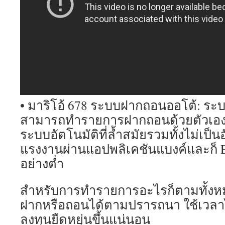
• มาริโอ้ 678 ระบบฝากถอนออโต้: ระ
สามารถทำรายการฝากถอนด้วยตัวเองได
ระบบอัตโนมัติที่ล้ำสมัยรวมทั้งไม่เป็
แรงงานผ่านแอปพลิเคชันแบงค์และก็ E-
อย่างต่ำ
สำหรับการทำรายการอะไรก็ตามทั้งห
ฝากหรือถอนได้ตามปรารถนา ใช้เวลาไ
ลงทุนยืดหยุ่นขึ้นแน่นอน