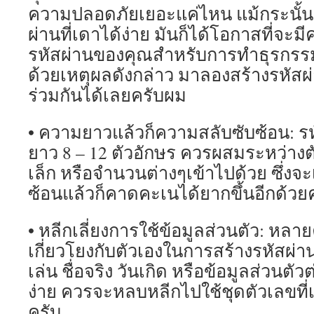
ความปลอดภัยเยอะแค่ไหน แม้กระนั้นถ
ผ่านที่เดาได้ง่าย มันก็ได้โอกาสที่จะมี
รหัสผ่านของคุณสำหรับการทำธุรกรรม
ด้วยเหตุผลดังกล่าว มาลองสร้างรหัสผ่
ร่วมกันได้เลยครับผม
• ความยาวแล้วก็ความสลับซับซ้อน: รห
ยาว 8 – 12 ตัวอักษร ควรผสมระหว่างตั
เล็ก หรือจำนวนต่างๆเข้าไปด้วย ซึ่งจ
ซ้อนแล้วก็คาดคะเนได้ยากขึ้นอีกด้วย
• หลีกเลี่ยงการใช้ข้อมูลส่วนตัว: หล
เกี่ยวโยงกับตัวเองในการสร้างรหัสผ่าน
เล่น ชื่อจริง วันเกิด หรือข้อมูลส่วนตั
ง่าย ควรจะหลบหลีกไปใช้ชุดตัวเลขที
ครับ