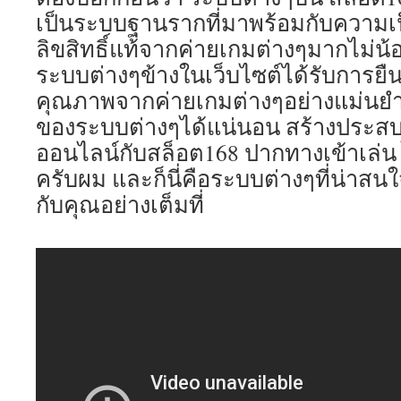
เป็นระบบฐานรากที่มาพร้อมกับความเป
ลิขสิทธิ์แท้จากค่ายเกมต่างๆมากไม่น้
ระบบต่างๆข้างในเว็บไซต์ได้รับการ
คุณภาพจากค่ายเกมต่างๆอย่างแม่นย
ของระบบต่างๆได้แน่นอน สร้างประส
ออนไลน์กับสล็อต168 ปากทางเข้าเล่น 
ครับผม และก็นี่คือระบบต่างๆที่น่าสนใ
กับคุณอย่างเต็มที่