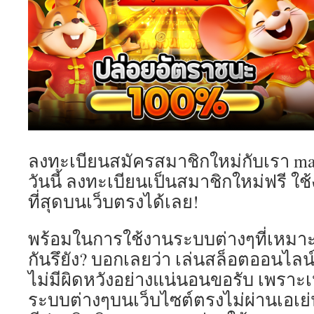
ลงทะเบียนสมัครสมาชิกใหม่กับเรา mar
วันนี้ ลงทะเบียนเป็นสมาชิกใหม่ฟรี ใ
ที่สุดบนเว็บตรงได้เลย!
พร้อมในการใช้งานระบบต่างๆที่เหมา
กันรึยัง? บอกเลยว่า เล่นสล็อตออนไลน
ไม่มีผิดหวังอย่างแน่นอนขอรับ เพราะเ
ระบบต่างๆบนเว็บไซต์ตรงไม่ผ่านเอเย่