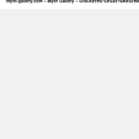
myth-gallery.com – Myth Gallery – แกลเลอรีที่นำเสนองานศิลปะที่ส