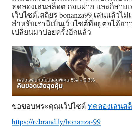
ทดลองเล่นสล็อต ก่อนฝาก และก็สายเอา
เว็บไซต์เสถียร bonanza99 เล่นแล้วไม่
สำหรับเรานี่เป็นเว็บไซต์ที่อยู่ต่อได้ย
เปลี่ยนมาบ่อยครั้งอีกแล้ว
ขอขอบพระคุณเว็ปไซต์
ทดลองเล่นสล
https://rebrand.ly/bonanza-99