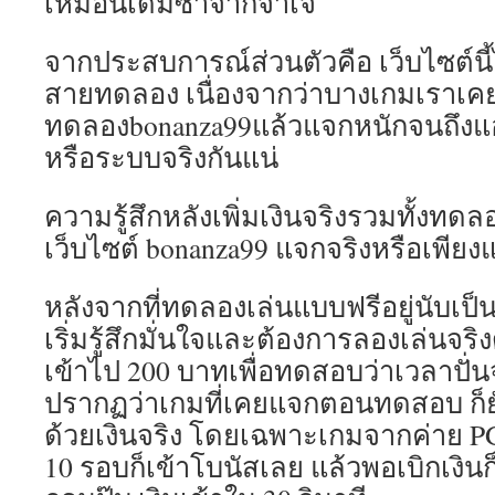
เหมือนเดิมซ้ำจากจำเจ
จากประสบการณ์ส่วนตัวคือ เว็บไซต์นี้
สายทดลอง เนื่องจากว่าบางเกมเราเค
ทดลองbonanza99แล้วแจกหนักจนถึงแอ
หรือระบบจริงกันแน่
ความรู้สึกหลังเพิ่มเงินจริงรวมทั้งทด
เว็บไซต์ bonanza99 แจกจริงหรือเพียงแ
หลังจากที่ทดลองเล่นแบบฟรีอยู่นับเป็
เริ่มรู้สึกมั่นใจและต้องการลองเล่นจริงด
เข้าไป 200 บาทเพื่อทดสอบว่าเวลาปั่น
ปรากฏว่าเกมที่เคยแจกตอนทดสอบ ก็ยัง
ด้วยเงินจริง โดยเฉพาะเกมจากค่าย PG กั
10 รอบก็เข้าโบนัสเลย แล้วพอเบิกเงิน