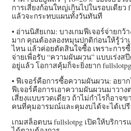
การเสี่ยงก้อนใหญ่เกินไปในรอบเดียว fu
แล้วจะกระทบแผนทั้งวันทันที
• อ่านนิสัยเกม: บางเกมฟีเจอร์จ่ายกว
มาก คุณต้องลองหมุนปกติก่อนให้รู้ว่
ไหน แล้วค่อยตัดสินใจซื้อ เพราะการซื
จ่ายเพื่อรับ “ความผันผวน” แบบเร่งสป
อยู่แล้ว โอกาสคุ้มก็จะยิ่งยาก fullslotp
• ฟีเจอร์คือการซื้อความผันผวน: อยาก
ฟีเจอร์คือการเอาความผันผวนมาวางต
เสี่ยงแบบรวดเดียว ถ้าไม่กำไรก็อาจขา
คนที่คุมอารมณ์และคุมงบได้จะได้เปรี
เกมสล็อตบน fullslotpg เปิดให้บริการแบ
ได้ตามต้องการ