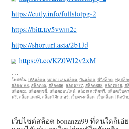
https://cutly.info/fullslotpg-2
https://bitt.to/5vwm2c
https://shorturl.asia/2b1Jd
https://t.co/KZ0Wl2v2xM
…
โพสท์ใน
168สล็อต
,
ทดลองเล่นสล็อต
,
ปั่นสล็อต
,
พีจีสล็อต
,
ฟลูสล็อต
สล็อต168
,
สล็อต55
,
สล็อต66
,
สล็อต777
,
สล็อต888
,
สล็อต918
,
สล
สล็อตxo
,
สล็อตพุซซี่
,
สล็อตออนไลน์
,
สล็อตเครดิตฟรี
,
สล็อตเว็บต
ฟรี
,
สล็อตแตกดี
,
สล็อตโจ๊กเกอร์
,
เว็บตรงสล็อต
,
เว็บสล็อต
|
ติดป้า
เว็บไซต์สล็อต bonanza99 ที่คนใดก็เอ่