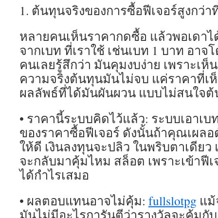
1. ต้นทุนจริงของการซื้อฟีเจอร์สูงกว่าที
หลายคนเห็นราคากดซื้อ แล้วพอเดาได้ 
จากเบท ที่เราใช้ เช่นเบท 1 บาท อาจ
คนเลยรู้สึกว่า มันคุมงบง่าย เพราะเห
ความจริงต้นทุนมันไม่จบ แค่ราคาที่เห
ผลลัพธ์ที่ได้มันผันผวน แบบไม่สนใจต้
• ราคานี้ระบบคิดไว้แล้ว: ระบบเอาเบท ท
ของราคาซื้อฟีเจอร์ ดังนั้นถ้าคุณเผลอ
ให้ดี เงินลงทุนจะปลิว ในพริบตาเดียว 
จะกลับมาคุ้มไหม สล็อต เพราะเข้าฟีเจ
ได้กำไรเสมอ
• ผลตอบแทนอาจไม่คุ้ม:
fullslotpg
แม้
มันไม่มีอะไรการันตีว่ารางวัลจะคุ้มกับ