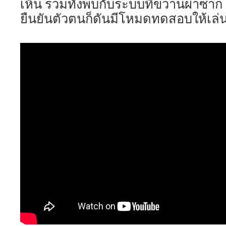
เห็น รวมทั้งพบกับระบบที่ขวานผ่าซาก 
ยืนยันตัวตนก็ดันมีโหมดทดสอบให้เล่น