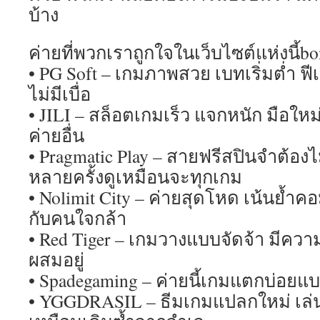
บ้าง
ค่ายที่พวกเราถูกใจในเว็บไซต์แห่งนี้b
• PG Soft – เกมภาพสวย เบทเริ่มต่ำ ฟี
ไม่มีเบื่อ
• JILI – สล็อตเกมเร็ว แจกหนัก มือให
ค่ายอื่น
• Pragmatic Play – สายฟรีสปินจำต้องไ
หลายครั้งดูเหมือนจะทุกเกม
• Nolimit City – ค่ายสุดโหด เน้นย้
กับคนใจกล้า
• Red Tiger – เกมวางแบบจัดจ้า มีค
ผสมอยู่
• Spadegaming – ค่ายนี้เกมแตกบ่อยแบ
• YGGDRASIL – ธีมเกมแปลกใหม่ เล่