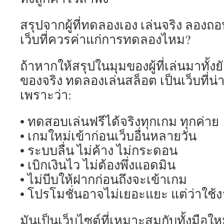
สรุปจากผู้ที่ทดลองเอง เล่นจริง ลองถอ
เว็บที่ควรค่าแก่การทดลองไหม?
ถ้าหากให้สรุปในมุมของผู้ที่เล่นมาทั
ของจริง ทดลองเล่นสล็อต เป็นเว็บที่น่
เพราะว่า:
• ทดสอบเล่นฟรีได้จริงทุกเกม ทุกค่าย
• เกมใหม่เข้าก่อนเว็บอื่นหลายวัน
• ระบบลื่น ไม่ค้าง ไม่กระดอน
• เบิกเงินไว ไม่ต้องพึ่งแอดมิน
• ไม่บีบให้ฝากก่อนถึงจะเข้าเกม
• โปรโมชั่นอาจไม่เยอะแยะ แต่ว่าใช้ง
มันเป็นเว็บไซต์ที่เหมาะสมกับทั้งมือ